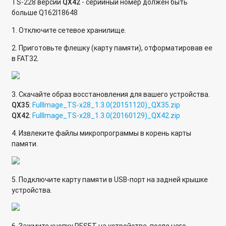
TS-228 версии
QX42
- серийный номер должен быть
больше Q162I18648
1. Отключите сетевое хранилище.
2. Приготовьте флешку (карту памяти), отформатировав ее
в FAT32.
3. Скачайте образ восстановления для вашего устройства.
QX35
:
FullImage_TS-x28_1.3.0(20151120)_QX35.zip
QX42
:
FullImage_TS-x28_1.3.0(20160129)_QX42.zip
4. Извлеките файлы микропрограммы в корень карты
памяти.
5. Подключите карту памяти в USB-порт на задней крышке
устройства.
6. Зажмите кнопку RESET на устройстве, после чего