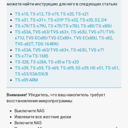
можете найти инструкцию для него в следующих статьях:
TS-x10, TS-x12, TS-x19, TS-x20, TS-x21
TS-x31, TS-x31+, TS-x31P TS-x32, TS-x35, D2, D4
TS-x79/TS-x79U, TS-x70/TS-x70U, TS-x80/TS-x80U
TS-x53A, TVS-x63/TVS-x63+, TS-x63U, TVS-x71/TVS-
x71U, TVS-ECx80/TVS-ECx80+, TVS-ECx80U, TS-x82,
TVS-x82T, TDS-16489U
TS-x53A, TVS-x63/TVS-x63+, TS-x63U, TVS-x71
TS-x77 и TS-1685
TS-328, TS-x28A, TS-x30 и TS-x33
TS-x39, TS-x59, TS-x69, TS-x09, SS-x39, HS-x51, TS-x51,
TS-x53/53A/DX/B
TS-x09 ARM
Внимание!
Убедитесь, что ваш накопитель требует
восстановления микропрограммы:
Выключите NAS
Извлеките все жесткие диски
Включите NAS