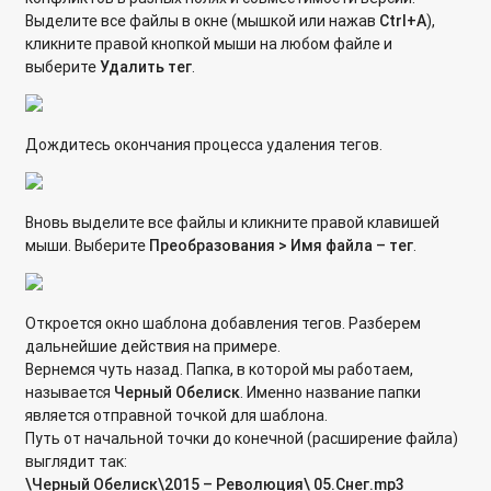
Выделите все файлы в окне (мышкой или нажав
Ctrl+
A
),
Как настроить удалённый доступ к сетевому хранилищу
кликните правой кнопкой мыши на любом файле и
QNAP через облачную службу KeenDNS, без белого IP-
выберите
Удалить тег
.
адреса?
Настройка удалённого доступа к устройству с
Дождитесь окончания процесса удаления тегов.
использованием службы DDNS в myQNAPcloud.
Вновь выделите все файлы и кликните правой клавишей
мыши. Выберите
Преобразования > Имя файла – тег
.
Откроется окно шаблона добавления тегов. Разберем
дальнейшие действия на примере.
Вернемся чуть назад. Папка, в которой мы работаем,
называется
Черный Обелиск
. Именно название папки
является отправной точкой для шаблона.
Путь от начальной точки до конечной (расширение файла)
выглядит так:
\Черный Обелиск\2015 – Революция\ 05.Снег.
mp3