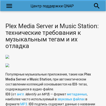
Проверка ресурсов сетевого хранилища антивирусом,
menu
search
Центр поддержки QNAP
установленным на компьютере
Использование встроенного антивируса на хранилище
QNAP с микропрограммой QTS
Plex Media Server и Music Station:
Подключение к цели iSCSI, при помощи утилиты globalSAN
технические требования к
initiator в ОС Mac OS
музыкальным тегам и их
отладка
Каким образом настроить сетевое хранилище QNAP, чтобы
он выступал в качестве хранилища видеоархива Milestone
XProtect Professional Products?
Могут ли жесткие диски оставаться в режиме spin down
(режим прекращения вращения жесткого диска) с целью
Популярные музыкальные приложения, такие как
Plex
экономии энергии, когда осуществляется доступ только к
Media
Server
и
Music
Station
, при автоматическом
странице администрирования?
составлении коллекций основываются на
ID
3
-тегах,
содержащихся в аудио-файле.
Почему мой жесткий диск переходит в спящий режим
ID3
(от
англ.
Id
entify
an
MP
3
) — формат
метаданных
,
позднее установленного времени?
наиболее часто используемый в
звуковых файлах
в
формате
MP3
.
ID3
подпись содержит данные о названии
Что означает сообщение Disk Full, когда существует