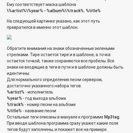
Ему соответствует маска шаблона
\%artist%\%year% - %album%\%track%. %title%
На следующей картинке указано, как этот путь
превратился в именно этот шаблон.
Обратите внимания на знаки обозначенные зелеными
стрелками. Тире остается тире и в шаблоне, а точка
остается точкой, также сохраняются все пробелы. Все
знаки не входящие в теги в пути и в шаблоне должны быть
идентичны.
Для нормального определения песни сервером,
достаточно указанного набора тегов.
%
artist%
- исполнитель
%
year%
- год выхода альбома
%
track%
- номер песни на альбоме
%
title%
- название песни
Остальные теги описаны в мануале к программе
Mp3
tag
.
При вводе шаблона программа сразу укажет какие поля
тегов будут заполнены, и покажет все на примере.