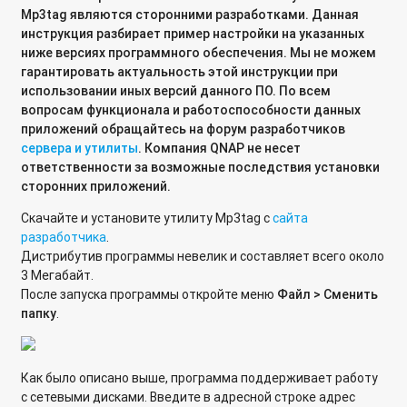
Mp
3
tag
являются сторонними разработками. Данная
Подключение к командной строке сетевого накопителя из
инструкция разбирает пример настройки на указанных
операционной системы Linux
ниже версиях программного обеспечения. Мы не можем
гарантировать актуальность этой инструкции при
Подключение к командной строке устройства из
использовании иных версий данного ПО. По всем
операционной системы MAC OS X
вопросам функционала и работоспособности данных
приложений обращайтесь на форум разработчиков
Если системный том мигрировать на SSD, ускорится ли
сервера и утилиты
. Компания QNAP не несет
работа NAS?
ответственности за возможные последствия установки
сторонних приложений.
Почему фотографии при просмотре через Qphoto и Qfile
отображаются в плохом качестве?
Скачайте и установите утилиту Mp3tag с
сайта
разработчика
.
Настройка агрегирования папок (Folder Aggregation)
Дистрибутив программы невелик и составляет всего около
3 Мегабайт.
Где хранятся файлы пользователей в структуре папок
После запуска программы откройте меню
Файл > Сменить
сетевого хранилища QNAP?
папку
.
Подключение папки сетевого накопителя Qnap к
компьютеру с операционной системой Windows 10
Как было описано выше, программа поддерживает работу
с сетевыми дисками. Введите в адресной строке адрес
Подключение мобильного устройства под управлением ОС