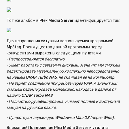
Какие номера портов используются в сетевых накопителях
QNAP?
Подключение сторонних репозиториев приложений на
Тот же альбом в
Plex Media Server
идентифицируется так:
сетевом хранилище QNAP
Первичная инициализация сетевого накопителя QNAP
Для исправления ситуации воспользуемся программой
Mp
3
tag
. Преимущества данной программы перед
Создание SSH-ключей с помощью Putty для подключения к
конкурентами выражены следующими пунктами:
сетевому хранилищу Qnap по SSH без пароля
- Распространяется бесплатно
- Умеет работать с сетевыми дисками. А значит мы сможем
Как включить Python3 после установки приложения?
редактировать музыкальную коллекцию непосредственно
на нашем
QNAP
Turbo
NAS
, не скачивая ее на компьютер.
Как посмотреть и изменить версию SMB через SSH?
- Не теряет соединение при работе через
VPN
. А значит мы
Как сделать резервную копию настроек QVR Pro если
сможем редактировать коллекцию, находясь в далеке от
приложение не открывается?
нашего
QNAP
Turbo
NAS
.
- Полностью русифицирована, и имеет полный и доступный
Для чего сетевое хранилище резервирует место?
мануал на русском языке.
- Существуют версии для
Windows
и
Mac
OS
(через
Wine
).
Как предоставить службе технической поддержке прямой
удаленный доступ по портам на QNAP Turbo NAS?
Внимание! Приложение Plex Media Server и утилита