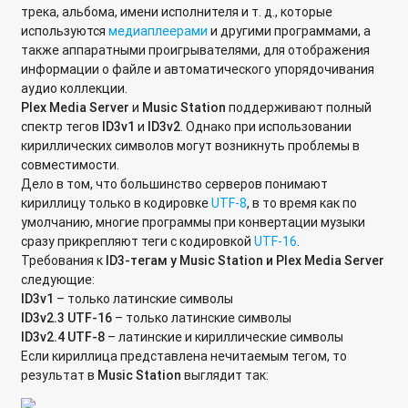
трека, альбома, имени исполнителя и т. д., которые
несколько томов на диске?
используются
медиаплеерами
и другими программами, а
также аппаратными проигрывателями, для отображения
Можно на сетевом накопителе QNAP выделять разделы на
информации о файле и автоматического упорядочивания
жестком диске?
аудио коллекции.
Почему при подключении внешнего жесткого диска USB к
Plex
Media
Server
и
Music
Station
поддерживают полный
сетевому накопителю QNAP емкость диска отображается
спектр тегов
ID
3
v
1
и
ID
3
v
2
. Однако при использовании
как 0MB?
кириллических символов могут возникнуть проблемы в
совместимости.
Почему после создания тома хранения его емкость
Дело в том, что большинство серверов понимают
отличается от емкости пула хранения?
кириллицу только в кодировке
UTF-8
, в то время как по
умолчанию, многие программы при конвертации музыки
Как увеличить объем созданного iSCSI-диска на
сразу прикрепляют теги с кодировкой
UTF-16
.
устройствах QNAP с микропрограммой QTS?
Требования к
ID
3-тегам у
Music
Station
и Plex
Media
Server
следующие:
Как использовать старый диск из QNAP Turbo NAS в
ID
3
v
1
– только латинские символы
рабочей среде Windows?
ID
3
v
2.3
UTF
-16
– только латинские символы
ID
3
v
2.4
UTF
-8
– латинские и кириллические символы
Настройка службы динамического DNS на микропрограмме
Если кириллица представлена нечитаемым тегом, то
QTS
результат в
Music
Station
выглядит так: