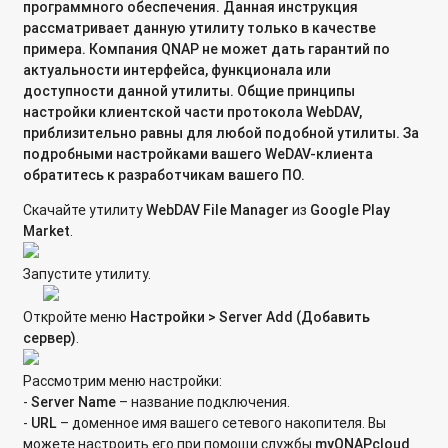
сетевом хранилище QNAP?
программного обеспечения. Данная инструкция
рассматривает данную утилиту только в качестве
О чем сигнализирует состояние светодиодных
примера. Компания QNAP не может дать гарантий по
индикаторов на модуле расширения REXP?
актуальности интерфейса, функционала или
доступности данной утилиты. Общие принципы
Какие версии PHP, MySQL и Apache используются на
настройки клиентской части протокола WebDAV,
сетевом хранилище QNAP?
приблизительно равны для любой подобной утилиты. За
подробными настройками
вашего WeDAV-клиента
MySQL и phpMyAdmin: включение сервера и доступ к его
обратитесь к разработчикам вашего ПО.
администрированию
Скачайте утилиту
WebDAV File Manager
из
Google Play
Автоматическое резервное копирование информации с
Market
.
компьютера под управлением Windows на сетевое
хранилище QNAP при помощи программы NetBak Replicator
Запустите утилиту.
Создание, управление и восстановление файлов из
Откройте меню
Настройки >
Server
Add (Добавить
моментального снимка системы (Snapshot) на сетевых
сервер)
.
хранилищах QNAP SMB
Рассмотрим меню настройки:
Резервное копирование данных с сетевого хранилища на
-
Server
Name
– название подключения.
облачный сервис Symform
-
URL
– доменное имя вашего сетевого накопителя. Вы
можете настроить его при помощи службы
myQNAPcloud