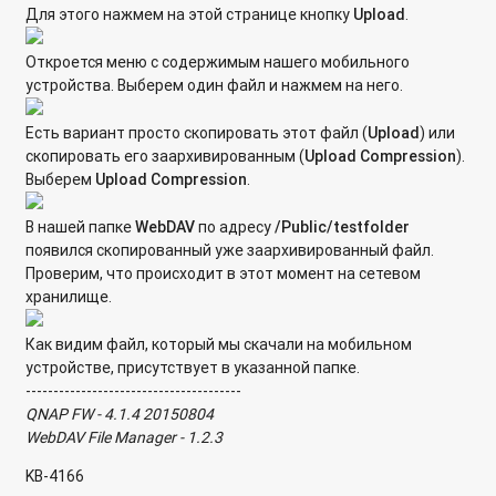
Для этого нажмем на этой странице кнопку
Upload
.
Подключение к цели iSCSI, при помощи утилиты globalSAN
initiator в ОС Mac OS
Откроется меню с содержимым нашего мобильного
Каким образом настроить сетевое хранилище QNAP, чтобы
устройства. Выберем один файл и нажмем на него.
он выступал в качестве хранилища видеоархива Milestone
XProtect Professional Products?
Есть вариант просто скопировать этот файл (
Upload
) или
скопировать его заархивированным (
Upload
Compression
).
Могут ли жесткие диски оставаться в режиме spin down
Выберем
Upload Compression
.
(режим прекращения вращения жесткого диска) с целью
экономии энергии, когда осуществляется доступ только к
В нашей папке
WebDAV
по адресу
/Public/testfolder
странице администрирования?
появился скопированный уже заархивированный файл.
Проверим, что происходит в этот момент на сетевом
Почему мой жесткий диск переходит в спящий режим
хранилище.
позднее установленного времени?
Как видим файл, который мы скачали на мобильном
Что означает сообщение Disk Full, когда существует
устройстве, присутствует в указанной папке.
несколько томов на диске?
---------------------------------------
QNAP FW - 4.1.4 20150804
Можно на сетевом накопителе QNAP выделять разделы на
WebDAV File Manager - 1.2.3
жестком диске?
KB-4166