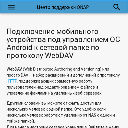
сервера
menu
search
Центр поддержки QNAP
Как обновить микропрограмму в сетевом накопителе
QNAP с микропрограммой QTS?
Подключение мобильного
Как обновить микропрограмму во встроенной flash-памяти
накопителя?
устройства под управлением ОС
Android к сетевой папке по
Какое имя пользователя и пароль используются по
протоколу WebDAV
умолчанию в сетевом накопителе QNAP?
Как обновить микропрограмму через WinSCP?
WebDAV
(Web Distributed Authoring and Versioning) или
просто DAV — набор расширений и дополнений к протоколу
Как в Virtualization Station изменить загрузочное
HTTP
, поддерживающих совместную работу
устройство?
пользователей над редактированием файлов и
управление файлами на удаленных веб-серверах.
Каким образом создать дополнительный жесткий диск для
гостевой ОС в Virtualization Station?
Другими словами вы можете открыть доступ для
нескольких человек к одной папке. Это удобно если
Использование Станции Виртуализации (Virtualization
несколько человек работают удаленно от
NAS
с одной и
Station) в сетевых накопителях QNAP
той же папкой.
Для начала настроим сетевое хранилище. Зайдите в меню