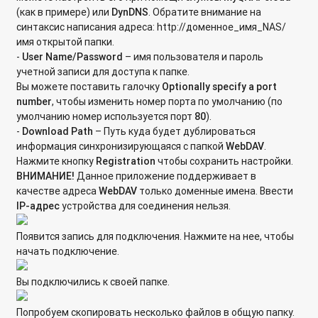
Почему через Cloud Drive не синхронизируются некоторые
(как в примере) или
DynDNS
. Обратите внимание на
файлы и папки?
синтаксис написания адреса: http://доменное_имя_NAS/
имя открытой папки.
Почему появилась папка /lost+found/ на устройстве USB
-
User
Name/
Password
– имя пользователя и пароль
после использования его в сетевом накопителе?
учетной записи для доступа к папке.
Вы можете поставить галочку
Optionally
specify
a
port
Список процессов, отображаемых в диспетчере задач
number
, чтобы изменить номер порта по умолчанию (по
сетевого накопителя Qnap
умолчанию номер используется порт
80
).
-
Download
Path
– Путь куда будет дублироваться
Имеют ли сетевые хранилища QNAP поддержку Virtio
информация синхронизирующаяся с папкой
WebDAV
.
Framework для сетевых интерфейсов и дисковых
Нажмите кнопку
Registration
чтобы сохранить настройки.
контроллеров виртуальных машин?
ВНИМАНИЕ!
Данное приложение поддерживает в
качестве адреса
Web
DAV
только доменные имена. Ввести
Подключение к iSCSI Target, созданной на сетевом
IP-
адрес
устройства для соединения нельзя.
хранилище с ОС Linux
Появится запись для подключения. Нажмите на нее, чтобы
Проверка ресурсов сетевого хранилища антивирусом,
начать подключение.
установленным на компьютере
Вы подключились к своей папке.
Использование встроенного антивируса на хранилище
QNAP с микропрограммой QTS
Попробуем скопировать несколько файлов в общую папку.