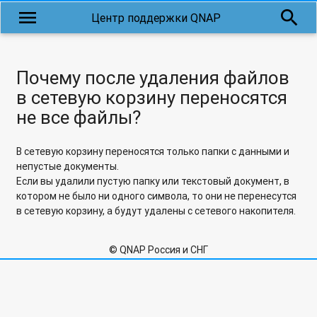
menu
search
Центр поддержки QNAP
Почему может возникать проблема копирования файлов с
длинными кириллическими именами?
Почему нельзя получить доступ к файловому iSCSI LUN,
Почему после удаления файлов
если RAID-группа перешла в режим "Только чтение"?
в сетевую корзину переносятся
не все файлы?
Почему не работает облачная служба MyQnapCloud через
Proxy-сервер?
В сетевую корзину переносятся только папки с данными и
Почему не отображаются дополнительные параметры в
непустые документы.
Photo Station и Video Station в настройках приложения,
Если вы удалили пустую папку или текстовый документ, в
если зайти не под учетной записью admin?
котором не было ни одного символа, то они не перенесутся
в сетевую корзину, а будут удалены с сетевого накопителя.
Почему сетевое хранилище QNAP в роли RODC (Read-Only
Domain Controller) может не подключаться к Windows
Server 2003 R2?
© QNAP Россия и СНГ
Скольким пользователям я могу предоставить доступ к
коллективной папке в Qsync?