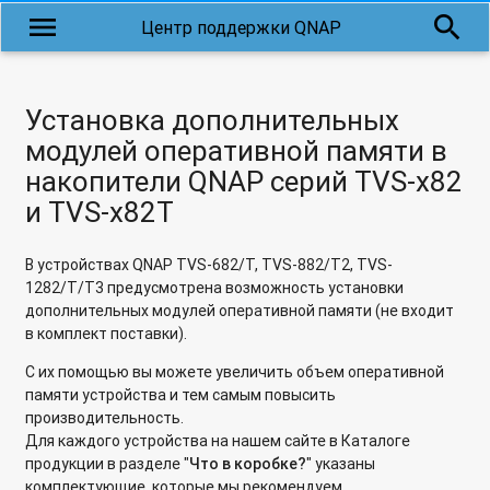
menu
search
Центр поддержки QNAP
Установка дополнительных
модулей оперативной памяти в
накопители QNAP серий TVS-x82
и TVS-x82T
В устройствах QNAP TVS-682/T, TVS-882/T2, TVS-
1282/T/T3 предусмотрена возможность установки
дополнительных модулей оперативной памяти (не входит
в комплект поставки).
С их помощью вы можете увеличить объем оперативной
памяти устройства и тем самым повысить
производительность.
Для каждого устройства на нашем сайте в Каталоге
продукции в разделе "
Что в коробке?
" указаны
комплектующие, которые мы рекомендуем.