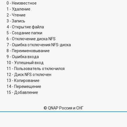
Возможно ли к сетевым хранилищам серии TVS-x63
0 - Неизвестное
подключить несколько телевизоров?
1 - Удаление
2 - Чтение
Поддерживает ли Virtualization Station проброс устройств
3 - Запись
USB 3.0?
4 - Открытие файла
5 - Создание папки
Диск какого объема можно подключить к сетевому
6 - Отключение диска NFS
хранилищу QNAP по USB/eSATA?
7 - Ошибка отключения NFS-диска
8 - Переименовывание
Почему не удается подключиться к FTP-серверу сетевого
9 - Ошибка входа
хранилища с помощью браузера Microsoft Edge?
10 - Успешный вход
11 - Пользователь отключился
Почему в Qfinder для некоторых устройств рядом с IP-
12 - Диск NFS отключен
адресом отображается звездочка?
13 - Копирование
14 - Перемещение
Сколько iSCSI целей и LUN можно создать на сетевом
15 - Добавление
хранилище QNAP?
Как настроить резервное копирование на накопителе так,
© QNAP Россия и СНГ
чтобы данные сжимались в zip-архив с уникальным
именем даты-времени?