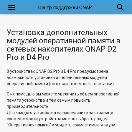
menu
search
Центр поддержки QNAP
Установка дополнительных
модулей оперативной памяти в
сетевых накопителях QNAP D2
Pro и D4 Pro
В устройствах QNAP D2 Pro и D4 Pro предусмотрена
возможность установки дополнительных модулей
оперативной памяти (не входит в комплект поставки).
С их помощью вы можете увеличить объем оперативной
памяти устройства и тем самым повысить
производительность.
Для каждого устройства на нашем сайте на странице
совместимости устройства можно выбрать раздел
"Оперативная память" и увидеть совместимые модули.