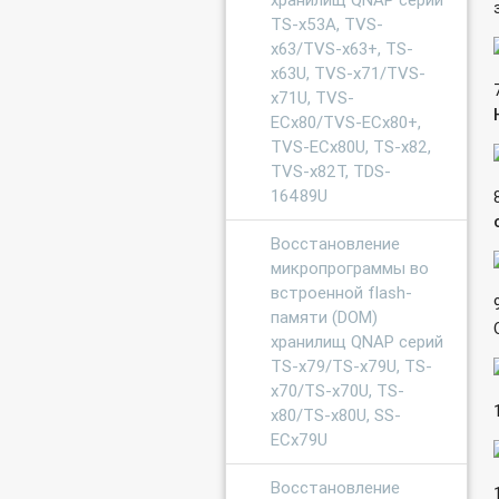
TS-x53A, TVS-
x63/TVS-x63+, TS-
x63U, TVS-x71/TVS-
x71U, TVS-
ECx80/TVS-ECx80+,
TVS-ECx80U, TS-x82,
TVS-x82T, TDS-
16489U
Восстановление
микропрограммы во
встроенной flash-
памяти (DOM)
хранилищ QNAP серий
TS-x79/TS-x79U, TS-
x70/TS-x70U, TS-
x80/TS-x80U, SS-
ECx79U
Восстановление