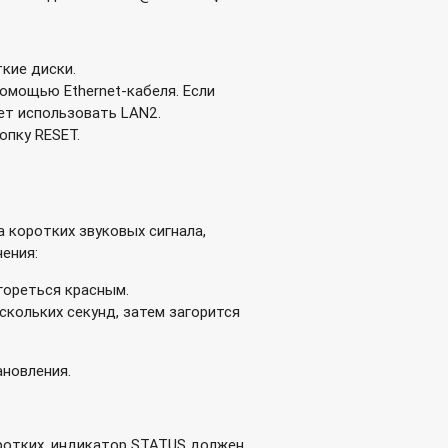
ткие диски.
омощью Ethernet-кабеля. Если
ет использовать LAN2.
опку RESET.
а коротких звуковых сигнала,
ения:
гореться красным.
скольких секунд, затем загорится
ановления.
оротких, индикатор STATUS должен