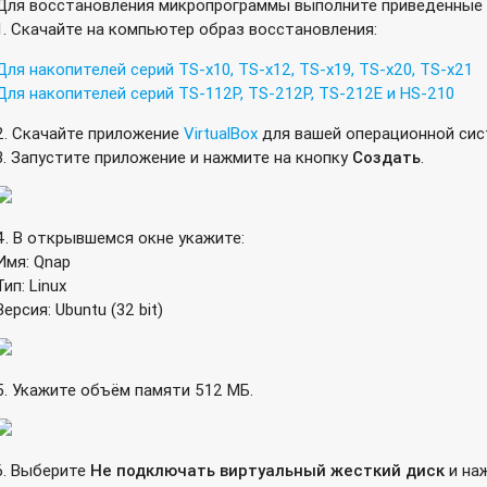
Для восстановления микропрограммы выполните приведенные 
1. Скачайте на компьютер образ восстановления:
Для накопителей серий TS-x10, TS-x12, TS-x19, TS-x20, TS-x21
Для накопителей серий TS-112P, TS-212P, TS-212E и HS-210
2. Скачайте приложение
VirtualBox
для вашей операционной сист
3. Запустите приложение и нажмите на кнопку
Создать
.
4. В открывшемся окне укажите:
Имя: Qnap
Тип: Linux
Версия: Ubuntu (32 bit)
5. Укажите объём памяти 512 МБ.
6. Выберите
Не
подключать
виртуальный жесткий диск
и на