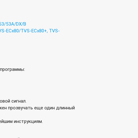
x53/53A/DX/B
TVS-ECx80/TVS-ECx80+, TVS-
опрограммы:
вой сигнал.
лжен прозвучать еще один длинный
нейшим инструкциям.