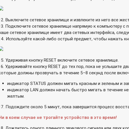
12. Выключите сетевое хранилище и извлеките из него все жес
13. Подключите сетевое хранилище напрямую к компьютеру с п
ваше сетевое хранилище имеет два сетевых интерфейса, следу
14. Используйте какой-либо острый предмет, чтобы нажать кн
15. Удерживая кнопку RESET включите сетевое хранилище.
16. Удерживайте кнопку RESET до тех пор, пока не услышите дв
которые должны прозвучать в течение 5–8 секунд после включ
индикатор STATUS должен мигать красным и зеленым и за
индикатор LAN должен начать быстро мигать в течение не
желтым.
17. Подождите около 5 минут, пока завершится процесс восст
Ни в коем случае не трогайте устройство в это время!
18. Дождитесь одного длинного звукового сигнала или двух к