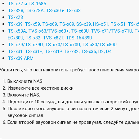
TS-x77 и TS-1685
TS-328, TS-x28A, TS-x30 и TS-x33
TS-x28
TS-x39, TS-x59, TS-x69, TS-x09, SS-x39, HS-x51, TS-x51, TS-
TS-x53A, TVS-x63/TVS-x63+, TS-x63U, TVS-x71/TVS-x71U, 
ECx80U, TS-x82, TVS-x82T, TDS-16489U
TS-x79/TS-x79U, TS-x70/TS-x70U, TS-x80/TS-x80U
TS-x31, TS-x31+, TS-x31P TS-x32, TS-x35, D2, D4
TS-x09 ARM
Убедитесь, что ваш накопитель требует восстановления микр
Выключите NAS.
Извлеките все жесткие диски.
Включите NAS.
Подождите 10 секунд, вы должны услышать короткий звуко
После короткого звукового сигнала в течение 2 минут до
звуковой сигнал.
Если второй звуковой сигнал не прозвучал, следуйте даль