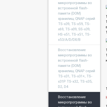
микропрограммы во
встроенной flash-
памяти (DOM)
хранилищ QNAP серий
TS-x39, TS-x59, TS-
x69, TS-x09, SS-x39,
HS-x51, TS-x51, TS-
x53/A/D/DX/B
Восстановление
микропрограммы во
встроенной flash-
памяти (DOM)
хранилищ QNAP серий
TS-x31, TS-x31+, TS-
x31P TS-x32, TS-x35,
D2, D4
Восстановление
микропрограммы во