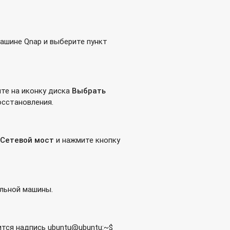
ашине Qnap и выберите пункт
ите на иконку диска
Выбрать
осстановления.
Сетевой мост
и нажмите кнопку
альной машины.
ится надпись ubuntu@ubuntu:~$