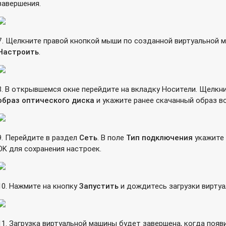
завершения.
7. Щелкните правой кнопкой мыши по созданной виртуальной м
Настроить
.
8. В открывшемся окне перейдите на вкладку Носители. Щелкн
образ оптического диска
и укажите ранее скачанный образ в
9. Перейдите в раздел
Сеть
. В поле
Тип подключения
укажите
OK для сохранения настроек.
10. Нажмите на кнопку
Запустить
и дождитесь загрузки вирту
11. Загрузка виртуальной машины будет завершена, когда появ