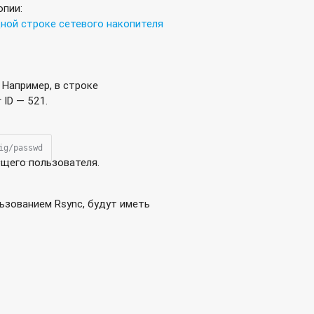
опии:
ной строке сетевого накопителя
QNAP?
 Например, в строке
r ID — 521.
ig/passwd
ющего пользователя.
ьзованием Rsync, будут иметь