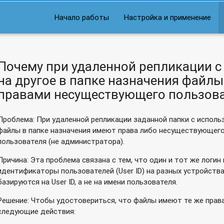
дресом отображается звездочка?
Начало работы
Настройка и применение
анилище QNAP?
 чтобы данные сжимались в zip-архив с уникальным именем да
Почему при удаленной репликации с
даваемого на сетевом хранилище QNAP SMB?
на другое в папке назначения файлы
D-дисками на сетевом хранилище QNAP SMB?
правами несуществующего пользова
"тонкий", не освобождается место?
Проблема: При удаленной репликации заданной папки с исполь
файлы в папке назначения имеют права либо несуществующего
 оставалась работать после закрытия терминала?
пользователя (не администратора).
к сетевому хранилищу Qnap?
Причина: Эта проблема связана с тем, что один и тот же логи
идентификаторы пользователей (User ID) на разных устройства
з USB Wi-FI адаптер?
базируются на User ID, а не на имени пользователя.
 аутентификацией?
Решение: Чтобы удостовериться, что файлы имеют те же права
следующие действия:
9