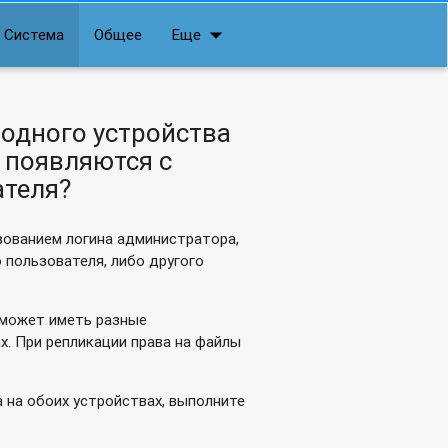
arrow_drop_down
Система
Общее
Еще
ты-времени?
 одного устройства
 появляются с
теля?
зованием логина администратора,
 пользователя, либо другого
н может иметь разные
х. При репликации права на файлы
 на обоих устройствах, выполните