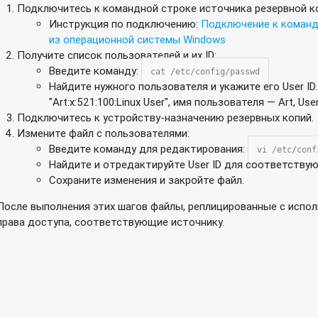
Подключитесь к командной строке источника резервной к
ния не отображаются на закладке Все задачи?
Инструкция по подключению:
Подключение к команд
из операционной системы Windows
ет перезагрузка штатным способом?
Получите список пользователей и их ID:
Введите команду:
10 к контроллеру домена, созданному на сетевом хранилище 
cat /etc/config/passwd
Найдите нужного пользователя и укажите его User ID.
"Art:x:521:100:Linux User", имя пользователя — Art, Use
лу IPv6 не удается воспроизвести видео на iPhone?
Подключитесь к устройству-назначению резервных копий.
 данных не удается пройти авторизацию в Qsync-клиенте?
Измените файл с пользователями:
Введите команду для редактирования:
vi /etc/conf
ежим из командной строки?
Найдите и отредактируйте User ID для соответству
Сохраните изменения и закройте файл.
 размещенных на сетевом накопителе Qnap?
После выполнения этих шагов файлы, реплицированные с испол
ет ошибка -966?
права доступа, соответствующие источнику.
ранилище Qnap?
ть выбрать SmartURL, что это такое?