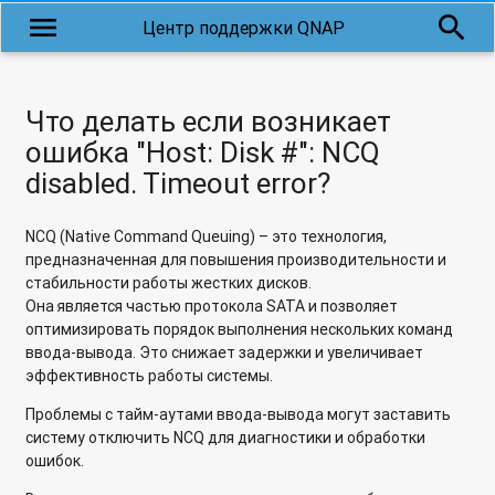
по SSH из операционной системы MAC OS X
menu
search
Центр поддержки QNAP
Что делать, если том перешел в режим чтения/удаления?
Что делать если возникает ошибка "Host: Disk #": NCQ
Что делать если возникает
disabled. Timeout error?
ошибка "Host: Disk #": NCQ
Как сбросить настройки сети и виртуального коммутатора
disabled. Timeout error?
через командную строку
NCQ (Native Command Queuing) – это технология,
Как вручную собрать диагностические журналы без
предназначенная для повышения производительности и
использования приложения Helpdesk?
стабильности работы жестких дисков.
Она является частью протокола SATA и позволяет
Что делать, если при входе в веб-интерфейс возникла
оптимизировать порядок выполнения нескольких команд
ошибка "Недостаточно системного хранилища: RAMDisk(/
ввода-вывода. Это снижает задержки и увеличивает
или /tmp)"?
эффективность работы системы.
Как исправить проблему перезапуска процесса mongod в
Проблемы с тайм-аутами ввода-вывода могут заставить
QVR Pro?
систему отключить NCQ для диагностики и обработки
ошибок.
Как восстановить NAS, если файлы конфигурации не
подключаются автоматически или повреждены?