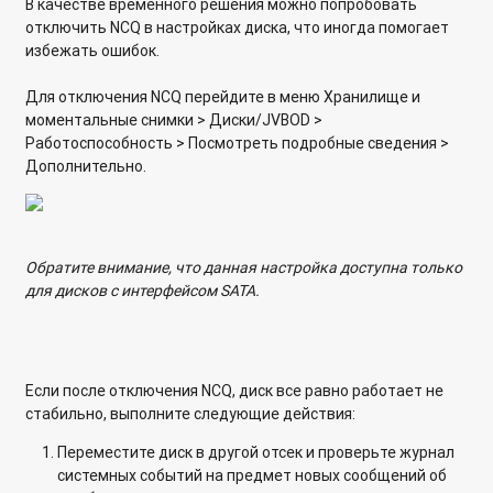
В качестве временного решения можно попробовать
отключить NCQ в настройках диска, что иногда помогает
Почему я не могу подключиться к NAS через SSH после
избежать ошибок.
обновления до QTS 5.1.8 / QuTS h5.1.8 и выше?
Для отключения NCQ перейдите в меню Хранилище и
Почему мой задание Snapshot Replica завершилось с
моментальные снимки > Диски/JVBOD >
ошибкой "Недостаточно места"?
Работоспособность > Посмотреть подробные сведения >
Дополнительно.
Почему я не могу получить доступ к общим папкам NAS
через Проводник Windows (SMB)?
Обратите внимание, что данная настройка доступна только
для дисков с интерфейсом SATA.
Если после отключения NCQ, диск все равно работает не
стабильно, выполните следующие действия:
Переместите диск в другой отсек и проверьте журнал
системных событий на предмет новых сообщений об