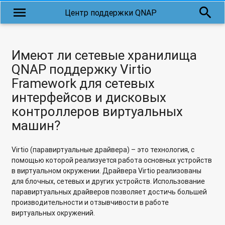
[QTS 4.3] Как обновить микропрограмму в сетевом
menu
search
Центр поддержки QNAP
накопителе из веб-интерфейса?
Резервное копирование фотографий из Google Photo в
сетевое хранилище Qnap
Имеют ли сетевые хранилища
QNAP поддержку Virtio
Transmit: доступ к структуре файлов и каталогов QNAP по
Framework для сетевых
протоколу SFTP с компьютера под управлением Mac OS X
интерфейсов и дисковых
Qfile: Воспроизведение файлов со звуковыми дорожками в
контроллеров виртуальных
формате DTS и AC3
машин?
Как изменить или сбросить пароль администратора
MySQL?
Virtio (паравиртуальные драйвера) – это технология, с
помощью которой реализуется работа основных устройств
Каким образом выполнить копию базы данных сайта,
в виртуальном окружении. Драйвера Virtio реализованы
размещенного на сетевом хранилище QNAP?
для блочных, сетевых и других устройств. Использование
паравиртуальных драйверов позволяет достичь большей
Как импортировать образ виртуальной машины VirtualBox
производительности и отзывчивости в работе
в Virtualization Station?
виртуальных окружений.