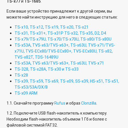
TS-x77
и
TS-1685
.
Если ваше устройство принадлежит к другой серии, вы
можете найти инструкцию для него в следующих статьях:
TS-x10, TS-x12, TS-x19, TS-x20, TS-x21
TS-x31, TS-x31+, TS-x31P TS-x32, TS-x35, D2, D4
TS-x79/TS-x79U, TS-x70/TS-x70U, TS-x80/TS-x80U
TS-x53A, TVS-x63/TVS-x63+, TS-x63U, TVS-x71/TVS-
x71U, TVS-ECx80/TVS-ECx80+, TVS-ECx80U, TS-x82,
TVS-x82T, TDS-16489U
TS-x53A, TVS-x63/TVS-x63+, TS-x63U, TVS-x71
TS-328, TS-x28A, TS-x30 и TS-x33
TS-x28
TS-x39, TS-x59, TS-x69, TS-x09, SS-x39, HS-x51, TS-x51,
TS-x53/53A/DX/B
TS-x09 ARM
1.1. Скачайте программу
Rufus
и образ
Clonzilla
.
1.2. Подключите USB flash-накопитель к компьютеру.
Необходим flash-накопитель объемом 1 Гб и более с
файловой системой FAT32.