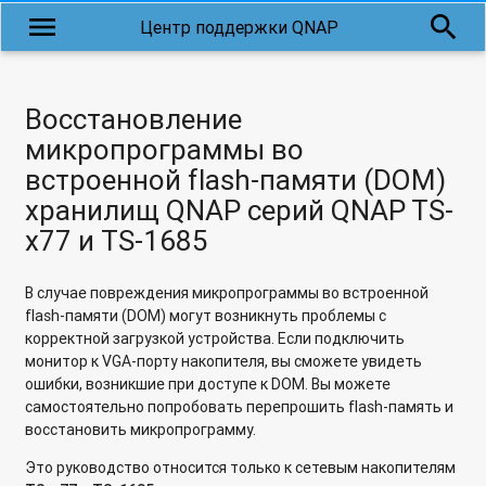
menu
search
Центр поддержки QNAP
Восстановление
микропрограммы во
встроенной flash-памяти (DOM)
хранилищ QNAP серий QNAP TS-
x77 и TS-1685
В случае повреждения микропрограммы во встроенной
flash-памяти (DOM) могут возникнуть проблемы с
корректной загрузкой устройства. Если подключить
монитор к VGA-порту накопителя, вы сможете увидеть
ошибки, возникшие при доступе к DOM. Вы можете
самостоятельно попробовать перепрошить flash-память и
восстановить микропрограмму.
Это руководство относится только к сетевым накопителям