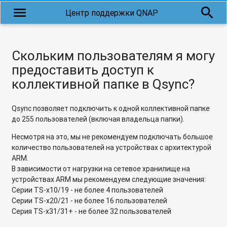
menu
search
Центр поддержки QNAP
Почему может возникать проблема копирования файлов с
длинными кириллическими именами?
Почему нельзя получить доступ к файловому iSCSI LUN,
Скольким пользователям я могу
если RAID-группа перешла в режим "Только чтение"?
предоставить доступ к
коллективной папке в Qsync?
Почему не работает облачная служба MyQnapCloud через
Proxy-сервер?
Qsync позволяет подключить к одной коллективной папке
Почему не отображаются дополнительные параметры в
до 255 пользователей (включая владельца папки).
Photo Station и Video Station в настройках приложения,
если зайти не под учетной записью admin?
Несмотря на это, мы не рекомендуем подключать большое
количество пользователей на устройствах с архитектурой
Почему сетевое хранилище QNAP в роли RODC (Read-Only
ARM.
Domain Controller) может не подключаться к Windows
В зависимости от нагрузки на сетевое хранилище на
Server 2003 R2?
устройствах ARM мы рекомендуем следующие значения:
Серии TS-x10/19 - не более 4 пользователей
Скольким пользователям я могу предоставить доступ к
Серии TS-x20/21 - не более 16 пользователей
коллективной папке в Qsync?
Серия TS-x31/31+ - не более 32 пользователей