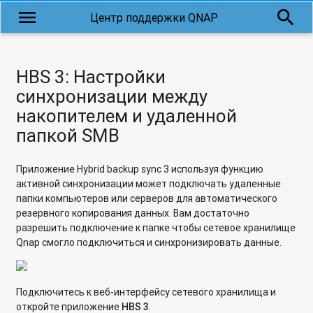
menu
search
Центр поддержки QNAP
HBS 3: Настройки
синхронизации между
накопителем и удаленной
папкой SMB
Приложение Hybrid backup sync 3 используя функцию
активной синхронизации может подключать удаленные
папки компьютеров или серверов для автоматического
резервного копирования данных. Вам достаточно
разрешить подключение к папке чтобы сетевое хранилище
Qnap смогло подключиться и синхронизировать данные.
Подключитесь к веб-интерфейсу сетевого хранилища и
откройте приложение
HBS 3
.