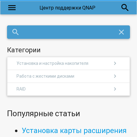
menu
search
Центр поддержки QNAP
search
close
Категории
chevron_right
Установка и настройка накопителя
chevron_right
Работа с жесткими дисками
chevron_right
RAID
Популярные статьи
Установка карты расширения