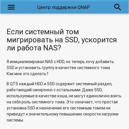
Transmit: доступ к структуре файлов и каталогов QNAP по
menu
search
Центр поддержки QNAP
протоколу SFTP с компьютера под управлением Mac OS X
Qfile: Воспроизведение файлов со звуковыми дорожками в
формате DTS и AC3
Если системный том
мигрировать на SSD, ускорится
Как изменить или сбросить пароль администратора
ли работа NAS?
MySQL?
Каким образом выполнить копию базы данных сайта,
Я инициализировал NAS с HDD, но теперь хочу добавить
размещенного на сетевом хранилище QNAP?
SSD и установить группу в качестве системного тома.
Как мне это сделать?
Как импортировать образ виртуальной машины VirtualBox
в Virtualization Station?
В QTS каждый HDD и SSD содержит системный раздел,
работающий синхронно с остальными. Даже SSD,
WordPress: установка и запуск приложения на QNAP Turbo
используемые в качестве кэша, не могут единолично взять
NAS
на себя роль системного тома. Это означает, что простая
установка SSD и назначение его системным томом не
Использование клиента SPICE для подключения к гостевой
приведут к значительному повышению скорости загрузки
ОС Virtualization Station
системы.