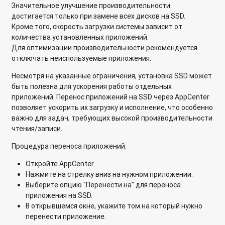
(!) Установка и настройка приложения OpenRemote на
Значительное улучшение производительности
сетевое хранилище QNAP
достигается только при замене всех дисков на SSD.
Кроме того, скорость загрузки системы зависит от
Как подключить сетевое хранилище QNAP к Интернету
количества установленных приложений.
через PPPoE?
Для оптимизации производительности рекомендуется
отключать неиспользуемые приложения.
Как добавить ярлык для быстрого запуска приложений на
экран входа?
Несмотря на указанные ограничения, установка SSD может
быть полезна для ускорения работы отдельных
Как узнать текущую версию установленного приложения
приложений. Перенос приложений на SSD через AppCenter
QPKG?
позволяет ускорить их загрузку и исполнение, что особенно
важно для задач, требующих высокой производительности
WordPress: настройка автоматического обновления
чтения/записи.
приложения на QNAP Turbo NAS
Процедура переноса приложений:
Как перезапустить HD-Station, не перезагружая сетевое
Откройте AppCenter.
хранилище?
Нажмите на стрелку вниз на нужном приложении.
Выберите опцию "Перенести на" для переноса
Qremote: дистанционное управление HD Station
приложения на SSD.
В открывшемся окне, укажите том на который нужно
Подключение сетевого хранилища QNAP к телевизору
перенести приложение.
через порт HDMI