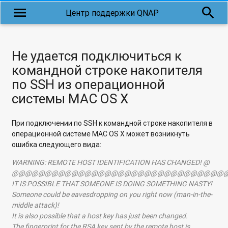
menu
search
Центр поддержки QNAP
Не удается подключиться к
командной строке накопителя
по SSH из операционной
системы MAC OS X
При подключении по SSH к командной строке накопителя в
операционной системе MAC OS X может возникнуть
ошибка следующего вида:
WARNING: REMOTE HOST IDENTIFICATION HAS CHANGED! @
@@@@@@@@@@@@@@@@@@@@@@@@@@@@@@@@
IT IS POSSIBLE THAT SOMEONE IS DOING SOMETHING NASTY!
Someone could be eavesdropping on you right now (man-in-the-
middle attack)!
It is also possible that a host key has just been changed.
The fingerprint for the RSA key sent by the remote host is