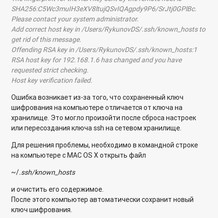
SHA256:C5Wc3muIH3eXV8ltujQSvIQAgpdy9P6/SrJtj0GPlBc.
Please contact your system administrator.
Add correct host key in /Users/RykunovDS/.ssh/known_hosts to
get rid of this message.
Offending RSA key in /Users/RykunovDS/.ssh/known_hosts:1
RSA host key for 192.168.1.6 has changed and you have
requested strict checking.
Host key verification failed.
Ошибка возникает из-за того, что сохраненный ключ
шифрования на компьютере отличается от ключа на
хранилище. Это могло произойти после сброса настроек
или пересоздания ключа ssh на сетевом хранилище.
Для решения проблемы, необходимо в командной строке
на компьютере c МАС OS X открыть файл
~/
.ssh/known_hosts
и очистить его содержимое.
После этого компьютер автоматически сохранит новый
ключ шифрования.