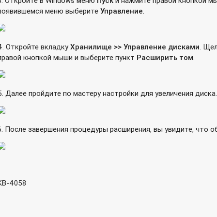
3. Откройте в Windows меню
Пуск
и нажмите правой кнопкой м
администрированию
появившемся меню выберите
Управление
.
пьютера под управлением Windows на сетевое хранилище QNAP
4. Откройте вкладку
Хранилище >> Управление дисками
. Ще
тального снимка системы (Snapshot) на сетевых хранилищах Q
правой кнопкой мыши и выберите пункт
Расширить том
.
облачный сервис Symform
 файлы и папки?
5. Далее пройдите по мастеру настройки для увеличения диска.
осле использования его в сетевом накопителе?
евого накопителя Qnap
6. После завершения процедуры расширения, вы увидите, что о
ework для сетевых интерфейсов и дисковых контроллеров вир
ище с ОС Linux
KB-4058
ановленным на компьютере
AP с микропрограммой QTS