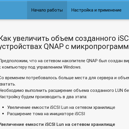
 имена файлов?
Начало работы
Настройка и применение
атели могли только загружать файлы, но не могли просматрив
ресурсам сетевого накопителя QNAP?
Как увеличить объем созданного iSC
 к музыкальным тегам и их отладка
устройствах QNAP с микропрограмм
AP Turbo NAS
Предположим, что на сетевом накопителе QNAP был создан ви
вера
к компьютеру под управлением Windows.
P с микропрограммой QTS?
Со временем потребовалось больше места для сервера и объе
хватать.
и накопителя?
Необходимо выполнить расширение объема созданного LUN без
Настройку будем производить в два этапа:
анию в сетевом накопителе QNAP?
Увеличение емкости iSCSI Lun на сетевом хранилище
Расширение тома на инициаторе iSCSI
тво?
Увеличение емкости iSCSI Lun на сетевом хранилище