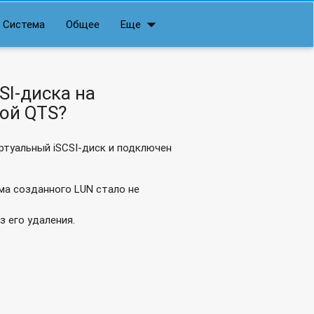
arrow_drop_down
Система
Общее
Еще
ать или скачивать?
SI-диска на
ой QTS?
ртуальный iSCSI-диск и подключен
ма созданного LUN стало не
 его удаления.