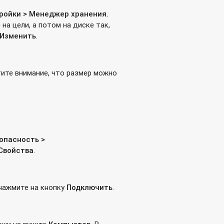
ройки > Менеджер хранения.
 на цели, а потом на диске так,
Изменить
.
er Converter?
ите внимание, что размер можно
лать?
зопасность >
Свойства
.
 нажмите на кнопку
Подключить
.