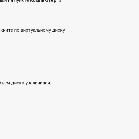
ыши на пункте
Компьютер
. В
 при помощи программы NetBak Replicator
лкните по виртуальному диску
NAP SMB
бъем диска увеличился.
туальных машин?