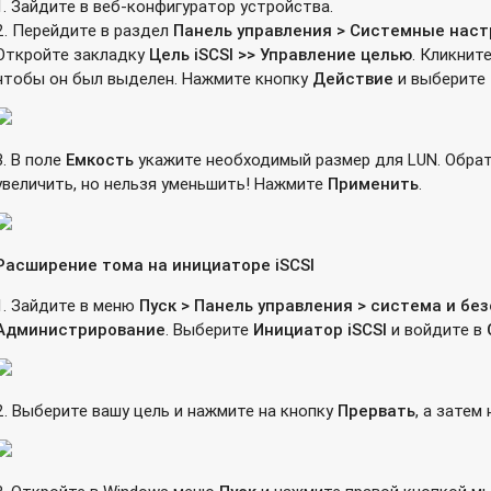
1. Зайдите в веб-конфигуратор устройства.
остевой ОС в Virtualization Station?
2. Перейдите в раздел
Панель управления > Системные наст
Откройте закладку
Цель iSCSI >> Управление целью
. Кликните
ion) в сетевых накопителях QNAP
чтобы он был выделен. Нажмите кнопку
Действие
и выберите
irewall
подключения к Virtualization Station, используя VMware vCent
3. В поле
Емкость
укажите необходимый размер для LUN. Обрат
увеличить, но нельзя уменьшить! Нажмите
Применить
.
ителях QNAP
at you go to run "Check File System" в системном журнале. Что де
Расширение тома на инициаторе iSCSI
одиодных индикаторов на сетевом накопителе?
1. Зайдите в меню
Пуск > Панель управления > система и бе
Администрирование
. Выберите
Инициатор iSCSI
и войдите в
о хранилища?
тевом хранилище QNAP?
2. Выберите вашу цель и нажмите на кнопку
Прервать
, а затем
в на модуле расширения REXP?
вом хранилище QNAP?