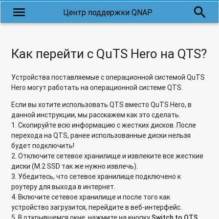
menu
search
Центр поддержки QNAP
Как перейти с QuTS Hero на QTS?
Устройства поставляемые с операционной системой QuTS
Hero могут работать на операционной системе QTS.
Если вы хотите использовать QTS вместо QuTS Hero, в
данной инструкции, мы расскажем как это сделать.
1. Скопируйте всю информацию с жестких дисков. После
перехода на QTS, ранее использованные диски нельзя
будет подключить!
2. Отключите сетевое хранилище и извлеките все жесткие
диски (M.2 SSD так же нужно извлечь).
3. Убедитесь, что сетевое хранилище подключено к
роутеру для выхода в интернет.
4. Включите сетевое хранилище и после того как
устройство загрузится, перейдите в веб-интерфейс.
5. В открывшемся окне, нажмите на кнопку
Switch to QTS
.