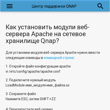
длинными кириллическими именами?
menu
search
Центр поддержки QNAP
Почему нельзя получить доступ к файловому iSCSI LUN,
если RAID-группа перешла в режим "Только чтение"?
Как установить модули веб-
Почему не работает облачная служба MyQnapCloud через
сервера Apache на сетевое
Proxy-сервер?
хранилище Qnap?
Почему не отображаются дополнительные параметры в
Photo Station и Video Station в настройках приложения,
Для установки модуля веб-сервера Apache нужно ввести
если зайти не под учетной записью admin?
следующие команды в
командной строке
:
Почему сетевое хранилище QNAP в роли RODC (Read-Only
1. Откройте файл конфигурации apache
Domain Controller) может не подключаться к Windows
vi /etc/config/apache/apache.conf
Server 2003 R2?
2. Подключите нужный модуль
LoadModule имя_модуля имя_файла.so
Скольким пользователям я могу предоставить доступ к
коллективной папке в Qsync?
3. Сохраните файл.
Нажимте ESC, затем SHIFT+ZZ
Возможно ли к сетевым хранилищам серии TVS-x63
подключить несколько телевизоров?
4. Перезапустите веб сервер