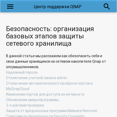
хранилище QNAP при помощи программы NetBak Replicator
menu
search
Центр поддержки QNAP
Создание, управление и восстановление файлов из
моментального снимка системы (Snapshot) на сетевых
хранилищах QNAP SMB
Безопасность: организация
базовых этапов защиты
Резервное копирование данных с сетевого хранилища на
облачный сервис Symform
сетевого хранилища
Почему через Cloud Drive не синхронизируются некоторые
В данной статье мы расскажем как обезопасить себя и
файлы и папки?
свои данные хранящиеся на сетевом накопителе Qnap от
злоумышленников.
Почему появилась папка /lost+found/ на устройстве USB
Надежный пароль
после использования его в сетевом накопителе?
Отключение учетной записи admin
Отключение автоматического проброса портов в
Список процессов, отображаемых в диспетчере задач
MyQnapCloud
сетевого накопителя Qnap
Изменения портов для доступа из интернета
Обновление микропрограммы
Имеют ли сетевые хранилища QNAP поддержку Virtio
2-х шаговая проверка
Framework для сетевых интерфейсов и дисковых
Защита от вредоносных программ Malware Remover
контроллеров виртуальных машин?
Советник по безопасности Security Counselor