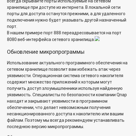
Всегда скрывайте порты используемые на сетевом
Настройка службы динамического DNS на микропрограмме
хранилище при доступе из интернета. В локальной сети
QTS
порты для доступа останутся прежними, а для удаленного
подключения нужно будет указывать другой назначенный
Какие номера портов используются в сетевых накопителях
порт.
QNAP?
В нашем примере порт 888 переадресовывается на порт
8080 веб-интерфейса сетевого хранилища.
Подключение сторонних репозиториев приложений на
сетевом хранилище QNAP
Обновление микропрограммы
Первичная инициализация сетевого накопителя QNAP
Использование актуального программного обеспечения на
сетевом хранилище позволит вам избежать атак через
Создание SSH-ключей с помощью Putty для подключения к
уязвимости. Операционная система сетевого накопителя
сетевому хранилищу Qnap по SSH без пароля
содержит множество приложений к которым могут
получить доступ злоумышленники используя найденную
Как включить Python3 после установки приложения?
уязвимость. Специалисты по безопасности компании Qnap
находят и закрывают уязвимости в программном
Как посмотреть и изменить версию SMB через SSH?
обеспечении, что делает невозможным получения
несанкционированного доступа к накопителю или вашим
Как сделать резервную копию настроек QVR Pro если
файлам. Поэтому мы всегда рекомендуем устанавливать
приложение не открывается?
последнюю версию микропрограммы.
Для чего сетевое хранилище резервирует место?