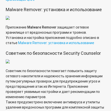
Подключение папки сетевого накопителя Qnap к
компьютеру с операционной системой Windows 10
Malware Remover: установка и использование
Подключение мобильного устройства под управлением ОС
Android к сетевой папке по протоколу WebDAV
Приложение
Malware Remover
защищает сетевое
Как подключить IP-камеру по протоколу Onvif к
хранилище от вредоносных программ и троянов.
видеорегистратору QNAP с микропрограммой QVR?
Установка и настройка приложения подробно описано в
статье
Malware Remover: установка и использование
[QFile] Автоматическое сохранение файлов с телефона на
Советник по безопасности Security Counselor
QNAP Turbo NAS.
Как узнать IP-адрес сетевого хранилища QNAP в
локальной сети?
Советник по безопасности помогает повысить защиту
сетевого накопителя и надежность хранения информации
Какие файловые системы поддерживает сетевой
путем регулярных проверок для предупреждения угроз и
накопитель QNAP для внешних устройств USB/eSATA?
предотвращения атак из Интернета. Приложение
проверяет уязвимые настройки и дает рекомендации по
Как узнать версию микропрограммы сетевого накопителя?
изменению параметров.
Также предусмотрено включение антивируса и утилиты
Как разрешить определенный трафик через службу
удаления вредоносных программ для комплексной защиты
брандмауэра QuWAN?