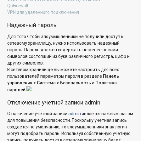
QuFirewall
Подключение к iSCSI Target, созданной на сетевом
VPN для удаленного подключения
хранилище с ОС Linux
Надежный пароль
Проверка ресурсов сетевого хранилища антивирусом,
установленным на компьютере
Для того чтобы злоумышленники не получили доступ к
сетевому хранилищу, нужно использовать надежный
Использование встроенного антивируса на хранилище
пароль. Пароль должен содержать не менее восьми
QNAP с микропрограммой QTS
символов состоящий из букв различного регистра, цифр и
других символов.
Подключение к цели iSCSI, при помощи утилиты globalSAN
В сетевом хранилище вы можете настроить для всех
initiator в ОС Mac OS
пользователей параметры пароля в разделе
Панель
управления > Система > Безопасность > Политика
Каким образом настроить сетевое хранилище QNAP, чтобы
паролей
.
он выступал в качестве хранилища видеоархива Milestone
XProtect Professional Products?
Отключение учетной записи admin
Могут ли жесткие диски оставаться в режиме spin down
Отключение учетной записи
admin
является важным шагом
(режим прекращения вращения жесткого диска) с целью
для повышения безопасности. Поскольку учетная запись
экономии энергии, когда осуществляется доступ только к
создается по умолчанию, то злоумышленники зная логин
странице администрирования?
могут подобрать пароль. Используя собственную учетную
запись, получить доступ к сетевому хранилищу будет