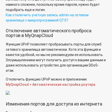
Почему мой жесткий диск переходит в спящий режим
намного сложнее, поскольку кроме пароля, нужно будет
позднее установленного времени?
подобрать еще и логин.
Как отключить учетную запись admin на сетевом
Что означает сообщение Disk Full, когда существует
хранилище с микропрограммой QTS?
несколько томов на диске?
Отключение автоматического проброса
Можно на сетевом накопителе QNAP выделять разделы на
портов в MyQnapCloud
жестком диске?
Функция UPnP позволяет пробрасывать порты для служб
Почему при подключении внешнего жесткого диска USB к
сетевого хранилища автоматически. Хотя эта функция и
сетевому накопителю QNAP емкость диска отображается
кажется удобной, но мы не рекомендуем ее использовать.
как 0MB?
Злоумышленники могут получить доступ к вашим данным и
даже использовать устройство для организации DDoS-
Почему после создания тома хранения его емкость
атак.
отличается от емкости пула хранения?
Отключить функцию UPnP можно в приложении:
Как увеличить объем созданного iSCSI-диска на
MyQnapCloud > Автоматическая настройка роутера
.
устройствах QNAP с микропрограммой QTS?
Как использовать старый диск из QNAP Turbo NAS в
Изменения портов для доступа из интернета
рабочей среде Windows?