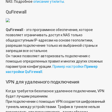
NAS. Подробное
описание утилиты
.
Сравнение типов RAID в операционной системе QTS
QuFirewall
Различия между статическим, тонким и толстым томами
Как настроить удалённый доступ к сетевому хранилищу
QuFirewall
- это программное обеспечение, которое
QNAP через облачную службу KeenDNS, без белого IP-
позволяет ограничивать доступ к NAS только
адреса?
общедоступным IP-адресам на основе геополитики,
разрешая подключение только из выбранной страны и
Настройка удалённого доступа к устройству с
запрещая все остальное.
использованием службы DDNS в myQNAPcloud.
Он также позволяет авторизовать подключения с
помощью определенных правил и многих других сложных
параметров конфигурации.
Пример настройки
Пример
настройки QuFirewall
.
VPN для удаленного подключения
Когда требуется безопасное удаленное подключение, VPN
будет лучшим решением.
При подключении с помощью VPN создается шифрованный
туннель между устройствами. Трафик в туннеле нельзя
перехватить или перенаправить, таким образом