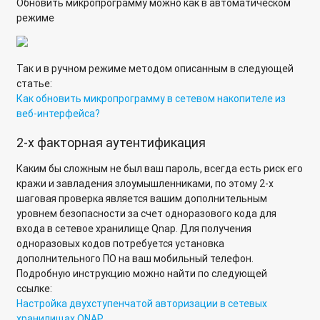
Обновить микропрограмму можно как в автоматическом
режиме
Как предоставить службе технической поддержке прямой
удаленный доступ по портам на QNAP Turbo NAS?
Так и в ручном режиме методом описанным в следующей
Подключение к командной строке сетевого накопителя из
статье:
операционной системы Linux
Как обновить микропрограмму в сетевом накопителе из
веб-интерфейса?
Подключение к командной строке устройства из
операционной системы MAC OS X
2-х факторная аутентификация
Если системный том мигрировать на SSD, ускорится ли
Каким бы сложным не был ваш пароль, всегда есть риск его
работа NAS?
кражи и завладения злоумышленниками, по этому 2-х
шаговая проверка является вашим дополнительным
Почему фотографии при просмотре через Qphoto и Qfile
уровнем безопасности за счет одноразового кода для
отображаются в плохом качестве?
входа в сетевое хранилище Qnap. Для получения
одноразовых кодов потребуется установка
Настройка агрегирования папок (Folder Aggregation)
дополнительного ПО на ваш мобильный телефон.
Подробную инструкцию можно найти по следующей
Где хранятся файлы пользователей в структуре папок
ссылке:
сетевого хранилища QNAP?
Настройка двухступенчатой авторизации в сетевых
хранилищах QNAP