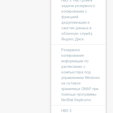
HBS 3: Настройка
задачи резервного
копирования с
функцией
дедупликации и
сжатия данных в
облачную службу
Яндекс.Диск
Резервное
копирование
информации по
расписанию с
компьютера под
управлением Windows
на сетевое
хранилище QNAP при
помощи программы
NetBak Replicator
HBS 3: