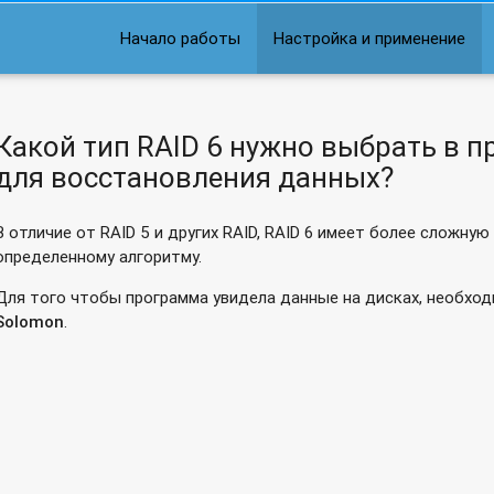
загрузкой удаленного NAS?
Начало работы
Настройка и применение
едает все файлы вместо инкрементальной синхронизации?
Какой тип RAID 6 нужно выбрать в п
для восстановления данных?
В отличие от RAID 5 и других RAID, RAID 6 имеет более сложную
определенному алгоритму.
Для того чтобы программа увидела данные на дисках, необхо
Solomon
.