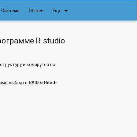
arrow_drop_down
Система
Общее
Еще
рограмме R-studio
 структуру и кодирутся по
димо выбрать
RAID 6 Reed-