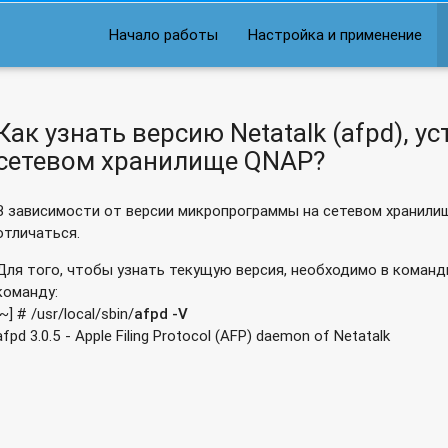
дресом отображается звездочка?
Начало работы
Настройка и применение
анилище QNAP?
 чтобы данные сжимались в zip-архив с уникальным именем да
Как узнать версию Netatalk (afpd), 
даваемого на сетевом хранилище QNAP SMB?
сетевом хранилище QNAP?
D-дисками на сетевом хранилище QNAP SMB?
В зависимости от версии микропрограммы на сетевом хранилищ
"тонкий", не освобождается место?
отличаться.
 оставалась работать после закрытия терминала?
Для того, чтобы узнать текущую версия, необходимо в команд
команду:
к сетевому хранилищу Qnap?
[~] # /usr/local/sbin/
afpd -V
afpd 3.0.5 - Apple Filing Protocol (AFP) daemon of Netatalk
з USB Wi-FI адаптер?
 аутентификацией?
9