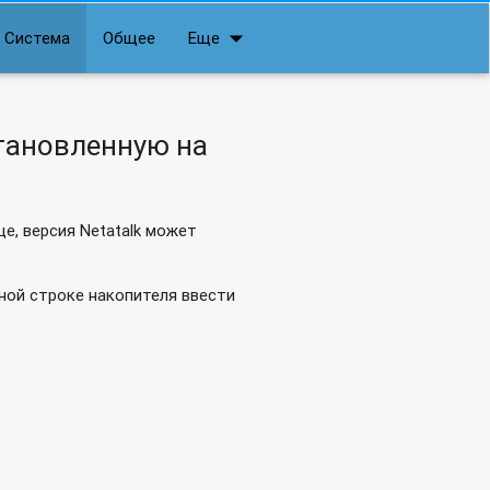
arrow_drop_down
Система
Общее
Еще
ты-времени?
установленную на
е, версия Netatalk может
ной строке накопителя ввести