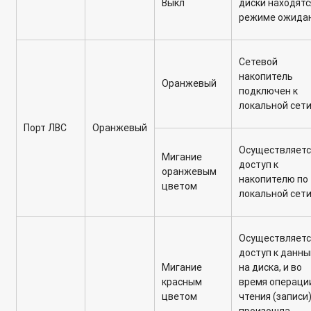
Выкл
диски находятс
режиме ожида
Сетевой
накопитель
Оранжевый
подключен к
локальной сети
Порт ЛВС
Оранжевый
Осуществляетс
Мигание
доступ к
оранжевым
накопителю по
цветом
локальной сети
Осуществляетс
доступ к данн
Мигание
на диска, и во
красным
время операци
цветом
чтения (записи
произошла