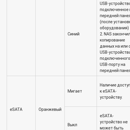
USB-устройство
подключенное 
передней пане
(после установ
оборудования)
Синий
2. NAS закончи
копирование
данных на или 
USB-устройства
подключенного
USB-порту на
передней пане
Наличие досту
Мигает
к eSATA-
устройству.
eSATA
Оранжевый
eSATA-
устройство не
Выкл
может быть