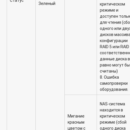
Статус
Зеленый
критическом
режиме и
доступен толь
для чтения (сб
одного или дву
дисков массива
конфигурации
RAID 5 или RAID
соответственн
данные диска 
равно могут б
считаны)
8. Ошибка
самопроверки
оборудования.
NAS-система
находится в
Мигание
критическом
красным
режиме (сбой
цветом с
одного диска