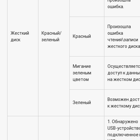
ошибка.
Произошла
Жесткий
Красный
/
ошибка
Красный
диск
зеленый
чтения\записи
жесткого диска
Мигание
Осуществляетс
зеленым
доступ к данн
цветом
на жестком дис
Возможен дост
Зеленый
к жесткому дис
1. Обнаружено
USB-устройство
подключенное 