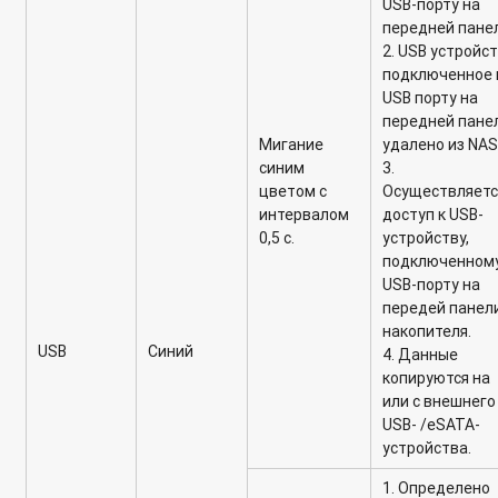
USB-порту на
передней пане
2. USB устройст
подключенное 
USB порту на
передней пане
Мигание
удалено из NAS
синим
3.
цветом с
Осуществляетс
интервалом
доступ к USB-
0,5 с.
устройству,
подключенному
USB-порту на
передей панел
накопителя.
USB
Синий
4. Данные
копируются на
или с внешнего
USB- /eSATA-
устройства.
1. Определено