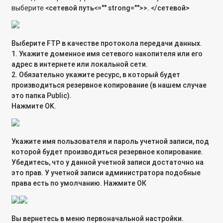
Почему через Cloud Drive не синхронизируются некоторые
выберите
<cетевой путь<="" strong="">
>
. </cетевой>
файлы и папки?
Почему появилась папка /lost+found/ на устройстве USB
после использования его в сетевом накопителе?
Выберите
FTP
в качестве протокола передачи данных.
1. Укажите доменное имя сетевого накопителя или его
Список процессов, отображаемых в диспетчере задач
адрес в интернете или локальной сети.
сетевого накопителя Qnap
2. Обязательно укажите ресурс, в который будет
производиться резервное копирование (в нашем случае
Имеют ли сетевые хранилища QNAP поддержку Virtio
это папка
Public
).
Framework для сетевых интерфейсов и дисковых
Нажмите
OK
.
контроллеров виртуальных машин?
Подключение к iSCSI Target, созданной на сетевом
Укажите
имя пользователя
и
пароль
учетной записи, под
хранилище с ОС Linux
которой будет производиться резервное копирование.
Убедитесь, что у данной учетной записи достаточно на
Проверка ресурсов сетевого хранилища антивирусом,
это прав. У учетной записи администратора подобные
установленным на компьютере
права есть по умолчанию. Нажмите
ОК
Использование встроенного антивируса на хранилище
QNAP с микропрограммой QTS
Вы вернетесь в меню первоначальной настройки.