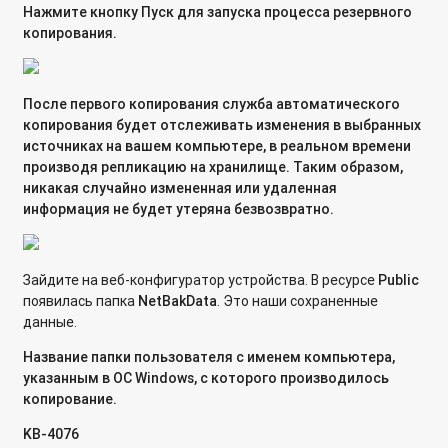
Подключение к цели iSCSI, при помощи утилиты globalSAN
Нажмите кнопку
Пуск
для запуска процесса резервного
initiator в ОС Mac OS
копирования.
Каким образом настроить сетевое хранилище QNAP, чтобы
он выступал в качестве хранилища видеоархива Milestone
После первого копирования служба автоматического
XProtect Professional Products?
копирования будет отслеживать изменения в выбранных
источниках на вашем компьютере, в реальном времени
Могут ли жесткие диски оставаться в режиме spin down
производя репликацию на хранилище. Таким образом,
(режим прекращения вращения жесткого диска) с целью
никакая случайно измененная или удаленная
экономии энергии, когда осуществляется доступ только к
информация не будет утеряна безвозвратно.
странице администрирования?
Почему мой жесткий диск переходит в спящий режим
Зайдите на веб-конфигуратор устройства. В ресурсе
Public
позднее установленного времени?
появилась папка
NetBakData
. Это наши сохраненные
Что означает сообщение Disk Full, когда существует
данные.
несколько томов на диске?
Название папки пользователя с именем компьютера,
указанным в ОС Windows, с которого производилось
Можно на сетевом накопителе QNAP выделять разделы на
копирование.
жестком диске?
KB-4076
Почему при подключении внешнего жесткого диска USB к