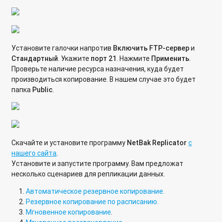
Использование сетевого хранилища QNAP в качестве UTM
Firewall
Как перенести физическую машину в виртуальную среду
для подключения к Virtualization Station, используя VMware
Установите галочки напротив
Включить
FTP-сервер
и
vCenter Converter?
Стандартный
. Укажите
порт 21
. Нажмите
Применить
.
Проверьте наличие ресурса назначения, куда будет
Установка и настройка Container Station в сетевых
производиться копирование. В нашем случае это будет
накопителях QNAP
папка
Public
.
Сообщение "The file system is not clean. It is suggested that
you go to run "Check File System" в системном журнале. Что
делать?
Скачайте и установите программу
NetBak Replicator
с
О чем сигнализируют звуковые сигналы и состояние
нашего сайта
.
светодиодных индикаторов на сетевом накопителе?
Установите и запустите программу. Вам предложат
несколько сценариев для репликации данных.
Что означают ошибки, появляющиеся на дисплее сетевого
хранилища?
Автоматическое резервное копирование.
Резервное копирование по расписанию.
Как выполнить проверку оперативной памяти (RAM) в
Мгновенное копирование
.
сетевом хранилище QNAP?