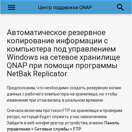
сервера
menu
search
Центр поддержки QNAP
Как обновить микропрограмму в сетевом накопителе
QNAP с микропрограммой QTS?
Автоматическое резервное
Как обновить микропрограмму во встроенной flash-памяти
накопителя?
копирование информации с
компьютера под управлением
Какое имя пользователя и пароль используются по
Windows на сетевое хранилище
умолчанию в сетевом накопителе QNAP?
QNAP при помощи программы
Как обновить микропрограмму через WinSCP?
NetBak Replicator
Как в Virtualization Station изменить загрузочное
устройство?
Предположим, что необходимо создать резервную копию
данных с рабочего компьютера на хранилище, но чтобы
Каким образом создать дополнительный жесткий диск для
изменения при этом велись в реальном времени.
гостевой ОС в Virtualization Station?
Сначала включим протокол FTP на хранилище и проверим
Использование Станции Виртуализации (Virtualization
ресурс, который будет служить у нас назначением.
Station) в сетевых накопителях QNAP
Зайдите в веб-конфигуратор устройства, в меню
Панель
управления > Сетевые службы >
FTP
.