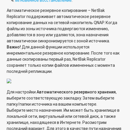
Мгновенное восстановление
.
Автоматическое резервное копирование – NetBak
О чем сигнализирует состояние светодиодных
Replicator поддерживает автоматическое резервное
индикаторов на модуле расширения REXP?
копирование данных на сетевой накопитель QNAP. Когда
файлы из зоны источника подвергаются изменению,
Какие версии PHP, MySQL и Apache используются на
добавляются в зону или удаляются, зона назначения
сетевом хранилище QNAP?
автоматически синхронизируется с зоной источника.
MySQL и phpMyAdmin: включение сервера и доступ к его
Важно!
Для данной функции используется
администрированию
инкрементальное резервное копирование. После того как
данные скопированы первый раз, NetBak Replicator
Автоматическое резервное копирование информации с
сохраняет только копии файлов измененных с момента
компьютера под управлением Windows на сетевое
последней репликации.
хранилище QNAP при помощи программы NetBak Replicator
Создание, управление и восстановление файлов из
Для настройки
Автоматического резервного хранения
,
моментального снимка системы (Snapshot) на сетевых
выберите соответствующую закладку. Затем выберите
хранилищах QNAP SMB
папку/папки источника на вашем компьютере.
Выберите место назначения. Им может быть хранилище в
Резервное копирование данных с сетевого хранилища на
локальной сети, виртуальный или сетевой диск, а также
облачный сервис Symform
хранилище, находящееся в Интернете. Рассмотрим
последний вариант. Для этого в качестве пути назначения