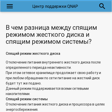
menu
search
Центр поддержки QNAP
Почему может возникать проблема копирования файлов с
длинными кириллическими именами?
Почему нельзя получить доступ к файловому iSCSI LUN,
В чем разница между спящим
если RAID-группа перешла в режим "Только чтение"?
режимом жесткого диска и
спящим режимом системы?
Почему не работает облачная служба MyQnapCloud через
Proxy-сервер?
Спящий режим жесткого диска
Почему не отображаются дополнительные параметры в
Photo Station и Video Station в настройках приложения,
Отключение питания внутреннего жесткого диска после
если зайти не под учетной записью admin?
определенного периода неактивности.
При этом сетевое хранилище продолжает свою работу и
Почему сетевое хранилище QNAP в роли RODC (Read-Only
при любом обращении по сети питание на жесткий диск
Domain Controller) может не подключаться к Windows
будет тут же подано.
Server 2003 R2?
Данный режим поддерживается всеми сетевыми
накопителями.
Скольким пользователям я могу предоставить доступ к
Спящий режим системы
коллективной папке в Qsync?
Отключение питания жесткого диска и процессора в целях
энергосбережения.