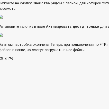
Нажмите на кнопку
Свойства
рядом с папкой, для которой хот
AP Turbo NAS
просмотр.
вера
P с микропрограммой QTS?
Установите галочку в поле
Активировать доступ только для 
и накопителя?
На этом настройка окончена. Теперь, при подключении по FTP,
анию в сетевом накопителе QNAP?
файлов в папке, но смогут загружать в нее файлы.
KB-4179
тво?
остевой ОС в Virtualization Station?
ion) в сетевых накопителях QNAP
irewall
подключения к Virtualization Station, используя VMware vCent