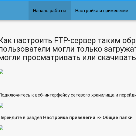
рез PPPoE?
Начало работы
Настройка и применение
 экран входа?
QPKG?
Как настроить FTP-сервер таким об
жения на QNAP Turbo NAS
пользователи могли только загружат
ранилище?
могли просматривать или скачивать
з порт HDMI
 имена файлов?
Подключитесь к веб-интерфейсу сетевого хранилища и перейд
атели могли только загружать файлы, но не могли просматрив
Перейдите в раздел
Настройка привелегий >> Общие папки
.
ресурсам сетевого накопителя QNAP?
 к музыкальным тегам и их отладка