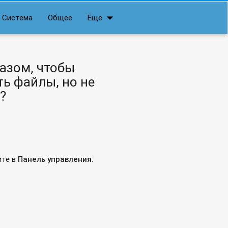
arrow_drop_down
Система
Общее
Еще
разом, чтобы
ь файлы, но не
?
ите в
Панель управления
.
ать или скачивать?