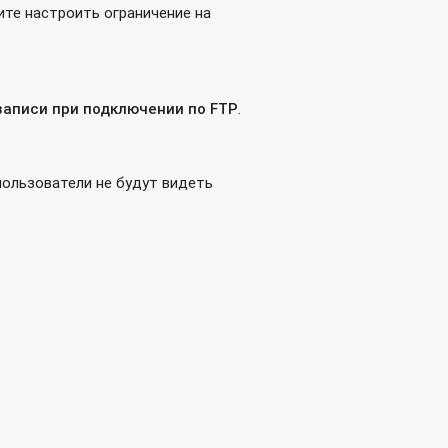
ите настроить ограничение на
записи при подключении по FTP
.
 пользователи не будут видеть
er Converter?