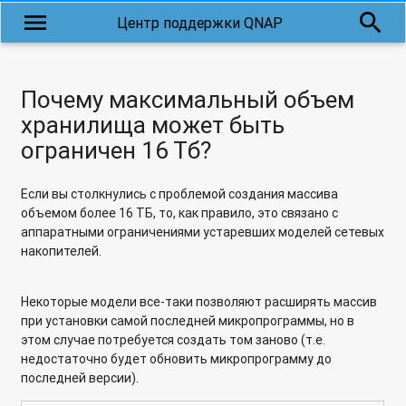
хранилище?
menu
search
Центр поддержки QNAP
Qremote: дистанционное управление HD Station
Подключение сетевого хранилища QNAP к телевизору
Почему максимальный объем
через порт HDMI
хранилища может быть
ограничен 16 Тб?
Почему в моем FTP-клиенте отображаются неправильные
имена файлов?
Если вы столкнулись с проблемой создания массива
Как настроить FTP-сервер таким образом, чтобы
объемом более 16 ТБ, то, как правило, это связано с
пользователи могли только загружать файлы, но не могли
аппаратными ограничениями устаревших моделей сетевых
просматривать или скачивать?
накопителей.
Как организовать анонимный доступ по протоколу FTP к
ресурсам сетевого накопителя QNAP?
Некоторые модели все-таки позволяют расширять массив
при установки самой последней микропрограммы, но в
Plex Media Server и Music Station: технические требования к
этом случае потребуется создать том заново (т.е.
музыкальным тегам и их отладка
недостаточно будет обновить микропрограмму до
последней версии).
Plex Media Server: cоздание музыкальной коллекции на