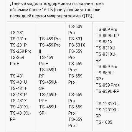
QNAP Turbo NAS
Данные модели поддерживают создание тома
объемом более 16 ТБ (при условии установки
Plex Media Server: настройка в режиме обычного DLNA-
последней версии микропрограммы QTS):
сервера
TS-509
TS-809 Pro
Как обновить микропрограмму в сетевом накопителе
TS-231
Pro
TS-809U-RP
QNAP с микропрограммой QTS?
TS-231+
TS-459 Pro
TS-531
TS-831X
TS-231P
TS-459 Pro
TS-531X
TS-831XU
Как обновить микропрограмму во встроенной flash-памяти
TS-259 Pro
II
TS-559
TS-831XU-
накопителя?
TS-259
TS-459
Pro
RP
Pro+
Pro+
TS-559
TS-859 Pro
Какое имя пользователя и пароль используются по
TS-459U-
Pro+
TS-859U-
умолчанию в сетевом накопителе QNAP?
TS-431
RP
TS-559
RP+
TS-431U
TS-459U-
Pro II
TS-859 Pro+
Как обновить микропрограмму через WinSCP?
TS-431+
SP
TS-859U-RP
TS-431P
TS-459U-
TS-659
Как в Virtualization Station изменить загрузочное
TS-431X
RP+
Pro
TS-1231XU,
устройство?
TS-431XU
TS-459U-
TS-659
TS-1231XU-
TS-431XU-
SP+
Pro+
RP
Каким образом создать дополнительный жесткий диск для
RP
TS-659
TS-1635
гостевой ОС в Virtualization Station?
Pro II