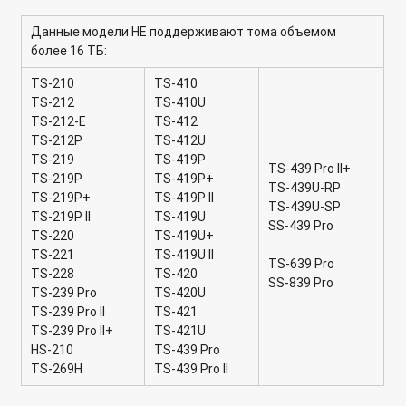
Использование Станции Виртуализации (Virtualization
Station) в сетевых накопителях QNAP
Данные модели НЕ поддерживают тома объемом
более 16 ТБ:
Использование сетевого хранилища QNAP в качестве UTM
Firewall
TS-210
TS-410
TS-212
TS-410U
Как перенести физическую машину в виртуальную среду
TS-212-E
TS-412
для подключения к Virtualization Station, используя VMware
TS-212P
TS-412U
vCenter Converter?
TS-219
TS-419P
TS-439 Pro II+
TS-219P
TS-419P+
TS-439U-RP
Установка и настройка Container Station в сетевых
TS-219P+
TS-419P II
TS-439U-SP
накопителях QNAP
TS-219P II
TS-419U
SS-439 Pro
TS-220
TS-419U+
Сообщение "The file system is not clean. It is suggested that
TS-221
TS-419U II
TS-639 Pro
you go to run "Check File System" в системном журнале. Что
TS-228
TS-420
SS-839 Pro
делать?
TS-239 Pro
TS-420U
TS-239 Pro II
TS-421
О чем сигнализируют звуковые сигналы и состояние
TS-239 Pro II+
TS-421U
светодиодных индикаторов на сетевом накопителе?
HS-210
TS-439 Pro
TS-269H
TS-439 Pro II
Что означают ошибки, появляющиеся на дисплее сетевого
хранилища?