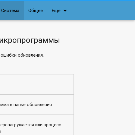
arrow_drop_down
Система
Общее
Еще
микропрограммы
 ошибки обновления.
мма в папке обновления
ерезагружается или процесс
н