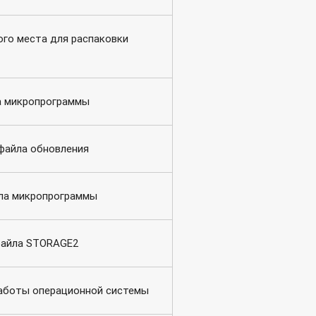
го места для распаковки
а микропрограммы
файла обновления
ла микропрограммы
файла STORAGE2
аботы операционной системы