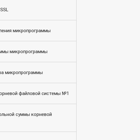
 SSL
ления микропрограммы
уммы микропрограммы
ра микропрограммы
орневой файловой системы №1
ольной суммы корневой