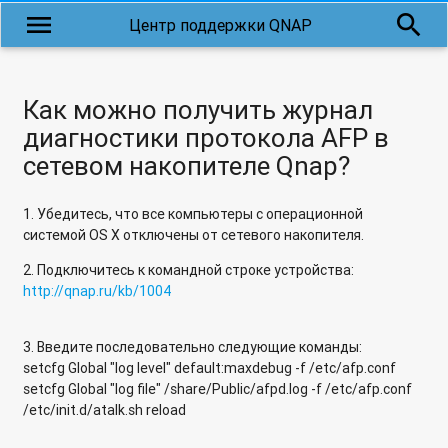
menu
search
Центр поддержки QNAP
Почему может возникать проблема копирования файлов с
длинными кириллическими именами?
Почему нельзя получить доступ к файловому iSCSI LUN,
Как можно получить журнал
если RAID-группа перешла в режим "Только чтение"?
диагностики протокола AFP в
сетевом накопителе Qnap?
Почему не работает облачная служба MyQnapCloud через
Proxy-сервер?
1. Убедитесь, что все компьютеры с операционной
Почему не отображаются дополнительные параметры в
системой OS X отключены от сетевого накопителя.
Photo Station и Video Station в настройках приложения,
если зайти не под учетной записью admin?
2. Подключитесь к командной строке устройства:
http://qnap.ru/kb/1004
Почему сетевое хранилище QNAP в роли RODC (Read-Only
Domain Controller) может не подключаться к Windows
3. Введите последовательно следующие команды:
Server 2003 R2?
setcfg Global "log level" default:maxdebug -f /etc/afp.conf
setcfg Global "log file" /share/Public/afpd.log -f /etc/afp.conf
Скольким пользователям я могу предоставить доступ к
/etc/init.d/atalk.sh reload
коллективной папке в Qsync?