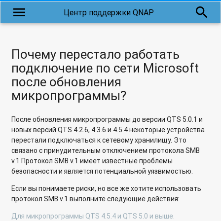
menu
search
Центр поддержки QNAP
Почему перестало работать
подключение по сети Microsoft
после обновления
микропрограммы?
После обновления микропрограммы до версии QTS 5.0.1 и
новых версий QTS 4.2.6, 4.3.6 и 4.5.4 некоторые устройства
перестали подключаться к сетевому хранилищу. Это
связано с принудительным отключением протокола SMB
v.1 Протокол SMB v.1 имеет известные проблемы
безопасности и является потенциальной уязвимостью.
Если вы понимаете риски, но все же хотите использовать
протокол SMB v.1 выполните следующие действия:
Для микропрограммы QTS 4.5.4 и QTS 5.0 и выше.