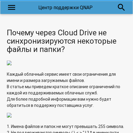
menu
search
Центр поддержки QNAP
Как узнать текущую версию установленного приложения
QPKG?
WordPress: настройка автоматического обновления
Почему через Cloud Drive не
приложения на QNAP Turbo NAS
синхронизируются некоторые
Как перезапустить HD-Station, не перезагружая сетевое
файлы и папки?
хранилище?
Qremote: дистанционное управление HD Station
Каждый облачный сервис имеет свои ограничения для
Подключение сетевого хранилища QNAP к телевизору
имени и размера загружаемых файлов.
через порт HDMI
В статье мы приведем краткое описание ограничений по
каждой из поддерживаемых облачных служб.
Почему в моем FTP-клиенте отображаются неправильные
Для более подробной информации вам нужно будет
имена файлов?
обратиться в поддержку поставщика услуг.
Как настроить FTP-сервер таким образом, чтобы
пользователи могли только загружать файлы, но не могли
просматривать или скачивать?
1. Имена файлов и папок не могут превышать 255 символа.
2. Не поддерживаются символы / \ < > " | ? * в имени пути.