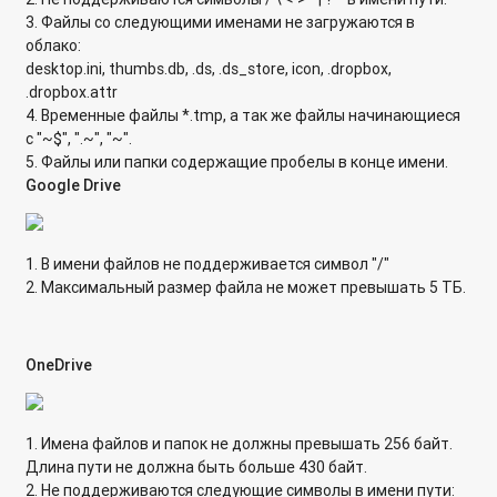
Как организовать анонимный доступ по протоколу FTP к
3. Файлы со следующими именами не загружаются в
ресурсам сетевого накопителя QNAP?
облако:
desktop.ini, thumbs.db, .ds, .ds_store, icon, .dropbox,
Plex Media Server и Music Station: технические требования к
.dropbox.attr
музыкальным тегам и их отладка
4. Временные файлы *.tmp, а так же файлы начинающиеся
с "~$", ".~", "~".
Plex Media Server: cоздание музыкальной коллекции на
5. Файлы или папки содержащие пробелы в конце имени.
QNAP Turbo NAS
Google Drive
Plex Media Server: настройка в режиме обычного DLNA-
сервера
1. В имени файлов не поддерживается символ "/"
2. Максимальный размер файла не может превышать 5 ТБ.
Как обновить микропрограмму в сетевом накопителе
QNAP с микропрограммой QTS?
Как обновить микропрограмму во встроенной flash-памяти
OneDrive
накопителя?
Какое имя пользователя и пароль используются по
1. Имена файлов и папок не должны превышать 256 байт.
умолчанию в сетевом накопителе QNAP?
Длина пути не должна быть больше 430 байт.
2. Не поддерживаются следующие символы в имени пути: