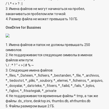
Как обновить микропрограмму через WinSCP?
/ \ * < > ? : |
3. Имена файлов не могут начинаться на пробел,
Как в Virtualization Station изменить загрузочное
заканчиваться пробелом или точкой.
устройство?
4. Размер файла не может превышать 10 ГБ.
Каким образом создать дополнительный жесткий диск для
OneDrive for Bussines
гостевой ОС в Virtualization Station?
Использование Станции Виртуализации (Virtualization
1. Имена файлов и папок не должны превышать 250
Station) в сетевых накопителях QNAP
символов.
2. Не поддерживаются следующие символы в именах
Использование сетевого хранилища QNAP в качестве UTM
файлов или пути:
Firewall
\ / : * ? " < > | # % ~
3. Следующие имена файлов:
Как перенести физическую машину в виртуальную среду
*_files, *_Dateien, *_fichiers, *_bestanden, *_file, *_archivos,
для подключения к Virtualization Station, используя VMware
*_tiedostot, *_pliki, *_soubory, *_elemei, *_ficheiros, *_arquivo,
vCenter Converter?
*_dosyalar, *_datoteke, *_fitxers, *_failid, *_fails, *_bylos,
*_fajlovi, *_fitxategiak, *_private
Установка и настройка Container Station в сетевых
4. Не поддерживаются временные файлы *.tmp, а так же
накопителях QNAP
файлы .ds_store, desktop.ini, thumbs.db, ehthumbs.db
5. Файлы размером выше 2 ГБ.
Сообщение "The file system is not clean. It is suggested that