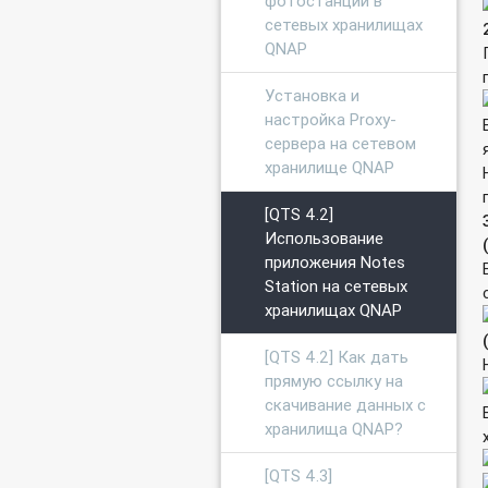
фотостанции в
сетевых хранилищах
QNAP
Установка и
настройка Proxy-
сервера на сетевом
хранилище QNAP
[QTS 4.2]
Использование
приложения Notes
Station на сетевых
хранилищах QNAP
[QTS 4.2] Как дать
прямую ссылку на
скачивание данных с
хранилища QNAP?
[QTS 4.3]