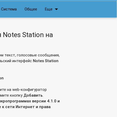
arrow_drop_down
Система
Общее
Еще
Notes Station на
ом текст, голосовые сообщения,
льский интерфейс
Notes
Station
on
ите на web-конфигуратор
жмите кнопку
Добавить
.
икропрограммах версии 4.1.0 и
 к сети Интернет и права