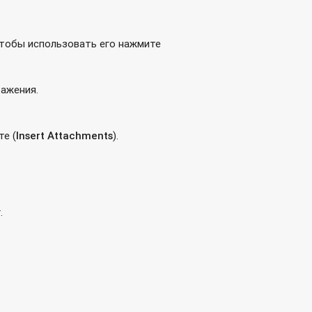
чтобы использовать его нажмите
ражения.
ите
(
Insert
Attachments
).
.