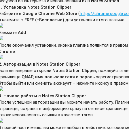
ресурсов из Интернета и использования их в
Notes
Station
.
1.
Установка
Notes Station Clipper
Наберите в
Google Chrome Web Store
(
https:\\chrome.google.c
и нажмите
+ FREE (+
Бесплатно
)
для установки этого плагина.
Нажмите
Add
.
После окончания установки, иконка плагина появится в правом
Chrome
.
2.
Авторизация
в
Notes Station Clipper
Если вы впервые открыли
Notes
Station
Clipper
,
пожалуйста в
хранилища
QNAP
, имя пользователя
и
пароль
зарегистрирова
Чтобы выйти или сменить акккаунт – нажмите иконку в правом 
3.
Начало
работы
с
Notes Station Clipper
После успешной авторизации вы можете начать работу. Плагин
страницы, сохранять информацию сразу на сетевое хранилище в
также использовать ссылки в качестве тэгов.
В правой части меню, вы можете выбрать действие, которое м