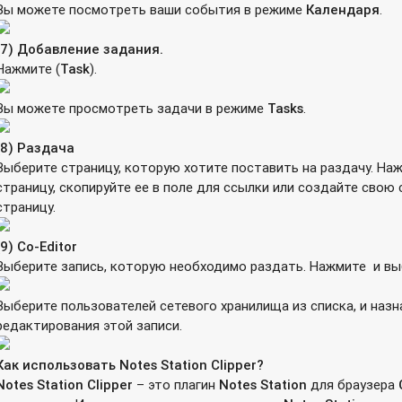
Вы можете посмотреть ваши события в режиме
Календаря
.
(7) Добавление задания.
Нажмите
(
Task
).
Вы можете просмотреть задачи в режиме
Tasks
.
(8) Раздача
Выберите страницу, которую хотите поставить на раздачу. На
страницу, скопируйте ее в поле для ссылки или создайте сво
страницу.
(9) Co-Editor
Выберите запись, которую необходимо раздать. Нажмите
и вы
Выберите пользователей сетевого хранилища из списка, и назн
редактирования этой записи.
Как
использовать
Notes Station Clipper?
Notes
Station
Clipper
– это плагин
Notes
Station
для браузера