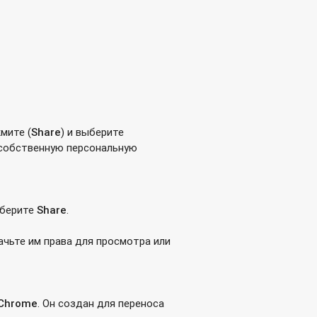
жмите
(
Share
) и выберите
ю собственную персональную
берите
Share
.
ачьте им права для просмотра или
Chrome
. Он создан для переноса