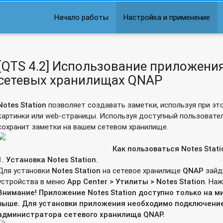
Начало работы
Настройка и применение
[QTS 4.2] Использование приложения 
сетевых хранилищах QNAP
Notes
Station
позволяет создавать заметки, используя при эт
картинки или web-страницы. Используя доступный пользовате
сохранит заметки на вашем сетевом хранилище.
Как
пользоваться
Notes Stati
1.
Установка
Notes Station.
Для установки
Notes
Station
на сетевое хранилище
QNAP
зайд
устройства в меню
App
С
enter >
Утилиты
> Notes Station
. На
Внимание! Приложение
Notes
Station
доступно только на м
выше. Для установки приложения необходимо подключение
администратора сетевого хранилища
QNAP
.