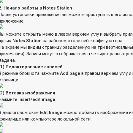
2.
Начало
работы
в
Notes Station
После установки приложения вы можете приступить к его испо
приложение.
Вы можете открыть меню в левом верхнем углу и выбрать прил
ярлык
Notes
Station
на рабочем столе веб-конфигуратора.
На экране мы видим страницу разделенную на три вертикальны
примечания). Записи могут отображаться в четырех разных ре
Задача
.
(1) Редактирование
записей
В режиме блокнота нажмите
Add page
в правом верхнем углу и
страницу.
(2) Вставка изображения.
Нажмите
Insert
/
edit
image
.
В диалоговом окне
Edit Image
можно добавить изображение из
хранилище или компьютере локальной сети.