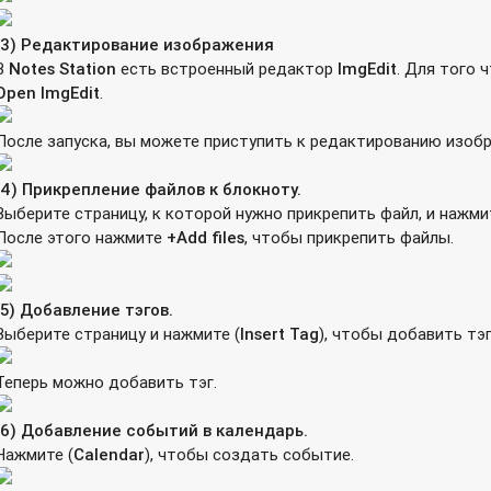
(3)
Редактирование
изображения
В
Notes Station
есть встроенный редактор
ImgEdit
. Для того 
Open
ImgEdit
.
После запуска, вы можете приступить к редактированию изоб
(4)
Прикрепление
файлов
к
блокноту
.
Выберите страницу, к которой нужно прикрепить файл, и нажм
После этого нажмите
+
Add
files
, чтобы прикрепить файлы.
(5)
Добавление тэгов.
Выберите страницу и нажмите
(
Insert
Tag
), чтобы добавить тэг
Теперь можно добавить тэг.
(6) Добавление событий в календарь.
Нажмите
(
Calendar
), чтобы создать событие.