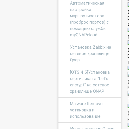
Автоматическая
настройка
маршрутизатора
(проброс портов) с
помощью службы
myQNAPcloud
Установка Zabbix на
сетевое хранилище
Qnap
[QTS 4.5]Установка
сертификата "Let's
encrypt" на сетевое
хранилище QNAP
Malware Remover:
установка и
использование
Использование Qsync