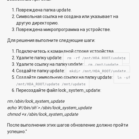
USB 3.0?
Повреждена папка update.
Диск какого объема можно подключить к сетевому
Символьная ссылка не создана или указывает на
хранилищу QNAP по USB/eSATA?
другую директорию.
Повреждена микропрограмма на устройстве.
Почему не удается подключиться к FTP-серверу сетевого
Для решения выполните следующие шаги:
хранилища с помощью браузера Microsoft Edge?
Подключитесь к командной строке устройства.
Почему в Qfinder для некоторых устройств рядом с IP-
Удалите папку update:
rm -rf /mnt/HDA_ROOT/update
адресом отображается звездочка?
Удалите ссылку на папку update:
rm /mnt/update
Создайте папку update:
mkdir /mnt/HDA_ROOT/update
Сколько iSCSI целей и LUN можно создать на сетевом
Создайте символьную ссылку на папку update:
ln -sf
хранилище QNAP?
/mnt/HDA_ROOT/update /mnt/update
Пересоздайте файл lock_system_update:
Как настроить резервное копирование на накопителе так,
чтобы данные сжимались в zip-архив с уникальным
rm /sbin/lock_system_update
именем даты-времени?
echo '#!/bin/sh' > /sbin/lock_system_update
chmod +x /sbin/lock_system_update
Какой возможен максимальный объем для iSCSI LUN,
создаваемого на сетевом хранилище QNAP SMB?
После выполнения этих шагов обновление должно пройти
успешно."
Почему может не создаваться Пул хранения с новыми SSD-