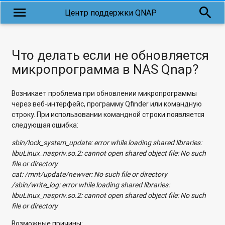
menu
search
Почему нельзя получить доступ к файловому iSCSI LUN,
Центр поддержки QNAP
если RAID-группа перешла в режим "Только чтение"?
Почему не работает облачная служба MyQnapCloud через
Proxy-сервер?
Что делать если не обновляется
микропрограмма в NAS Qnap?
Почему не отображаются дополнительные параметры в
Photo Station и Video Station в настройках приложения,
Возникает проблема при обновлении микропрограммы
если зайти не под учетной записью admin?
через веб-интерфейс, программу Qfinder или командную
Почему сетевое хранилище QNAP в роли RODC (Read-Only
строку. При использовании командной строки появляется
Domain Controller) может не подключаться к Windows
следующая ошибка:
Server 2003 R2?
sbin/lock_system_update: error while loading shared libraries:
libuLinux_naspriv.so.2: cannot open shared object file: No such
Скольким пользователям я могу предоставить доступ к
file or directory
коллективной папке в Qsync?
cat: /mnt/update/newver: No such file or directory
/sbin/write_log: error while loading shared libraries:
Возможно ли к сетевым хранилищам серии TVS-x63
libuLinux_naspriv.so.2: cannot open shared object file: No such
подключить несколько телевизоров?
file or directory
Поддерживает ли Virtualization Station проброс устройств
Возможные причины: