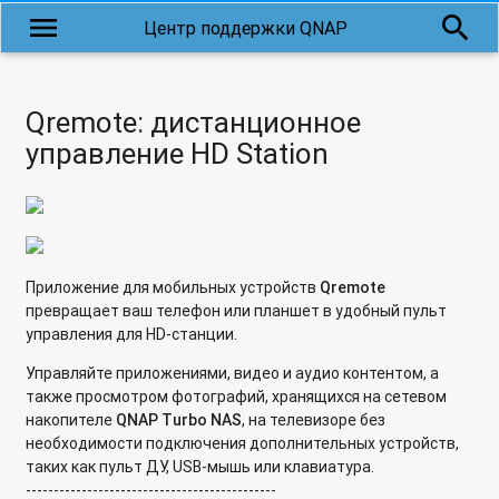
Могут ли жесткие диски оставаться в режиме spin down
menu
search
Центр поддержки QNAP
(режим прекращения вращения жесткого диска) с целью
экономии энергии, когда осуществляется доступ только к
странице администрирования?
Qremote: дистанционное
Почему мой жесткий диск переходит в спящий режим
управление HD Station
позднее установленного времени?
Что означает сообщение Disk Full, когда существует
несколько томов на диске?
Можно на сетевом накопителе QNAP выделять разделы на
Приложение для мобильных устройств
Qremote
жестком диске?
превращает ваш телефон или планшет в удобный пульт
управления для HD-станции.
Почему при подключении внешнего жесткого диска USB к
сетевому накопителю QNAP емкость диска отображается
Управляйте приложениями, видео и аудио контентом, а
как 0MB?
также просмотром фотографий, хранящихся на сетевом
накопителе
QNAP
Turbo
NAS
, на телевизоре без
Почему после создания тома хранения его емкость
необходимости подключения дополнительных устройств,
отличается от емкости пула хранения?
таких как пульт ДУ, USB-мышь или клавиатура.
---------------------------------------------