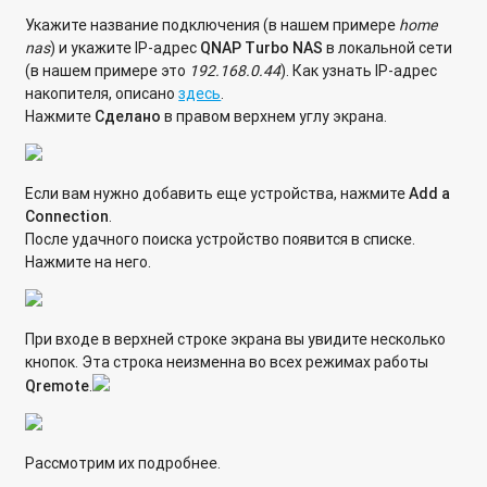
Настройка агрегирования папок (Folder Aggregation)
Укажите название подключения (в нашем примере
home
nas
) и укажите IP-адрес
QNAP
Turbo
NAS
в локальной сети
Где хранятся файлы пользователей в структуре папок
(в нашем примере это
192.168.0.44
). Как узнать IP-адрес
сетевого хранилища QNAP?
накопителя, описано
здесь
.
Нажмите
Сделано
в правом верхнем углу экрана.
Подключение папки сетевого накопителя Qnap к
компьютеру с операционной системой Windows 10
Если вам нужно добавить еще устройства, нажмите
Add a
Подключение мобильного устройства под управлением ОС
Connection
.
Android к сетевой папке по протоколу WebDAV
После удачного поиска устройство появится в списке.
Нажмите на него.
Как подключить IP-камеру по протоколу Onvif к
видеорегистратору QNAP с микропрограммой QVR?
[QFile] Автоматическое сохранение файлов с телефона на
При входе в верхней строке экрана вы увидите несколько
QNAP Turbo NAS.
кнопок. Эта строка неизменна во всех режимах работы
Qremote
.
Как узнать IP-адрес сетевого хранилища QNAP в
локальной сети?
Рассмотрим их подробнее.
Какие файловые системы поддерживает сетевой