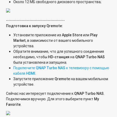
Около 12 МБ свободного дискового пространства;
Как посмотреть и изменить версию SMB через SSH?
Как сделать резервную копию настроек QVR Pro если
приложение не открывается?
---------------------------------------------
Подготовка к запуску
Qremote:
Для чего сетевое хранилище резервирует место?
Установите приложение из
Apple
Store
или
Play
Как предоставить службе технической поддержке прямой
Market
, в зависимости от вашего мобильного
удаленный доступ по портам на QNAP Turbo NAS?
устройства.
Обратите внимание, что для успешного соединения
Подключение к командной строке сетевого накопителя из
необходимо, чтобы
HD-станция
на
QNAP
Turbo
NAS
операционной системы Linux
была установлена и запущена.
Подключите
QNAP
Turbo
NAS
к телевизору с помощью
Подключение к командной строке устройства из
кабеля
HDMI
.
операционной системы MAC OS X
Запустите приложение
Qremote
на вашем мобильном
устройстве.
Если системный том мигрировать на SSD, ускорится ли
Сейчас нас интересует подключение к
QNAP Turbo NAS
.
работа NAS?
Подключимся вручную. Для этого выберите пункт
My
Favorite
.
Почему фотографии при просмотре через Qphoto и Qfile
отображаются в плохом качестве?