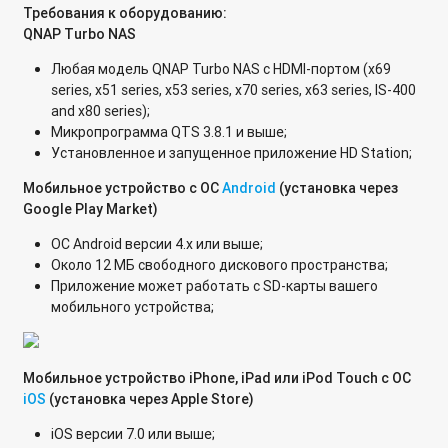
Как увеличить объем созданного iSCSI-диска на
Требования к оборудованию:
устройствах QNAP с микропрограммой QTS?
QNAP
Turbo
NAS
Как использовать старый диск из QNAP Turbo NAS в
Любая модель QNAP Turbo NAS с HDMI-портом (x69
рабочей среде Windows?
series, x51 series, x53 series, x70 series, x63 series, IS-400
and x80 series);
Настройка службы динамического DNS на микропрограмме
Микропрограмма QTS 3.8.1 и выше;
QTS
Установленное и запущенное приложение HD Station;
Мобильное устройство с ОС
Android
(установка
через
Какие номера портов используются в сетевых накопителях
Google Play Market)
QNAP?
ОС Android версии 4.x или выше;
Подключение сторонних репозиториев приложений на
Около 12 МБ свободного дискового пространства;
сетевом хранилище QNAP
Приложение может работать с SD-карты вашего
мобильного устройства;
Первичная инициализация сетевого накопителя QNAP
Создание SSH-ключей с помощью Putty для подключения к
сетевому хранилищу Qnap по SSH без пароля
Мобильное устройство iPhone, iPad или iPod Touch с ОС
iOS
(установка через
Apple
Store)
Как включить Python3 после установки приложения?
iOS версии 7.0 или выше;