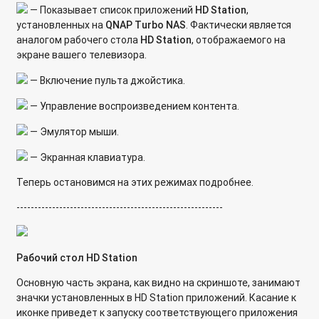
накопитель QNAP для внешних устройств USB/eSATA?
— Показывает список приложений
HD
Station
,
установленных на
Q
NAP
Turbo
NAS
. Фактически является
Как узнать версию микропрограммы сетевого накопителя?
аналогом рабочего стола
HD
Station
, отображаемого на
экране вашего телевизора.
Как разрешить определенный трафик через службу
брандмауэра QuWAN?
— Включение пульта джойстика.
Сравнение типов RAID в операционной системе QTS
— Управление воспроизведением контента.
— Эмулятор мыши.
Различия между статическим, тонким и толстым томами
— Экранная клавиатура.
Как настроить удалённый доступ к сетевому хранилищу
QNAP через облачную службу KeenDNS, без белого IP-
Теперь остановимся на этих режимах подробнее.
адреса?
----------------------------------------------------------
Настройка удалённого доступа к устройству с
использованием службы DDNS в myQNAPcloud.
Рабочий стол HD
Station
Основную часть экрана, как видно на скриншоте, занимают
значки установленных в HD Station приложений. Касание к
иконке приведет к запуску соответствующего приложения