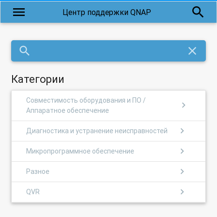
menu
search
Центр поддержки QNAP
search
close
Категории
Совместимость оборудования и ПО /
chevron_right
Аппаратное обеспечение
chevron_right
Диагностика и устранение неисправностей
chevron_right
Микропрограммное обеспечение
chevron_right
Разное
chevron_right
QVR