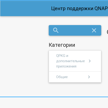
Центр поддержки QNAP
search
close
Категории
QPKG и
chevron_right
дополнительные
приложения
chevron_right
Общие