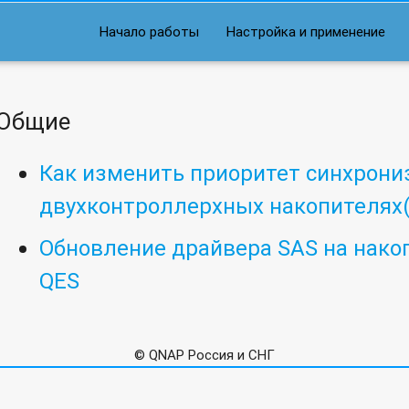
Начало работы
Настройка и применение
Общие
Как изменить приоритет синхрони
двухконтроллерхных накопителях(
Обновление драйвера SAS на нако
QES
© QNAP Россия и СНГ