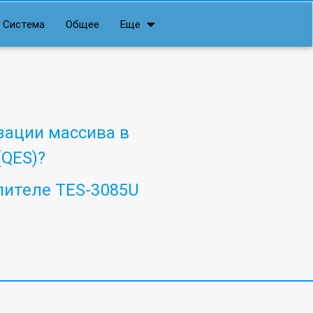
arrow_drop_down
Система
Общее
Еще
зации массива в
QES)?
пителе TES-3085U