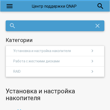
menu
search
Центр поддержки QNAP
search
close
Категории
chevron_right
Установка и настройка накопителя
chevron_right
Работа с жесткими дисками
chevron_right
RAID
Установка и настройка
накопителя